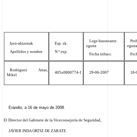
Lege-haustearen
Pro
Izen-abizenak
Esp. zk.
eguna
egun
Apellidos y nombre
N.º exp.
Fecha infracc.
Fec
Rodriguez Arias,
405x0800774-1
29-06-2007
18-
Mikel
Erandio, a 16 de mayo de 2008.
El Director del Gabinete de la Viceconsejería de Seguridad,
JAVIER INDA ORTIZ DE ZARATE.