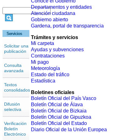
Conoce el Gobierno
Departamentos y entidades
Atención ciudadana
Gobierno abierto
Gardena, portal de transparencia
Servicios
Trámites y servicios
Mi carpeta
Solicitar una
Ayudas y subvenciones
publicación
Contrataciones
Mi pago
Consulta
Meteorología
avanzada
Estado del tráfico
Estadística
Textos
consolidados
Boletines oficiales
Boletín Oficial del País Vasco
Difusión
Boletín Oficial de Álava
selectiva
Boletín Oficial de Bizkaia
Boletín Oficial de Gipuzkoa
Boletín Oficial del Estado
Verificación
Boletín
Diario Oficial de la Unión Europea
Electrónico