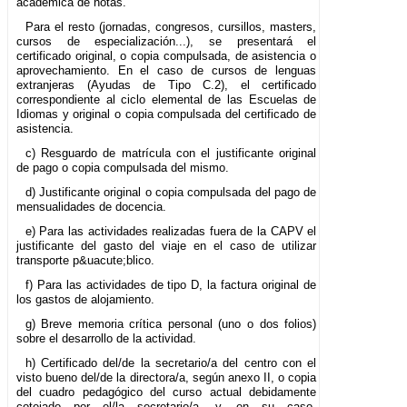
académica de notas.
Para el resto (jornadas, congresos, cursillos, masters,
cursos de especialización...), se presentará el
certificado original, o copia compulsada, de asistencia o
aprovechamiento. En el caso de cursos de lenguas
extranjeras (Ayudas de Tipo C.2), el certificado
correspondiente al ciclo elemental de las Escuelas de
Idiomas y original o copia compulsada del certificado de
asistencia.
c) Resguardo de matrícula con el justificante original
de pago o copia compulsada del mismo.
d) Justificante original o copia compulsada del pago de
mensualidades de docencia.
e) Para las actividades realizadas fuera de la CAPV el
justificante del gasto del viaje en el caso de utilizar
transporte p&uacute;blico.
f) Para las actividades de tipo D, la factura original de
los gastos de alojamiento.
g) Breve memoria crítica personal (uno o dos folios)
sobre el desarrollo de la actividad.
h) Certificado del/de la secretario/a del centro con el
visto bueno del/de la directora/a, según anexo II, o copia
del cuadro pedagógico del curso actual debidamente
cotejado por el/la secretario/a, y, en su caso,