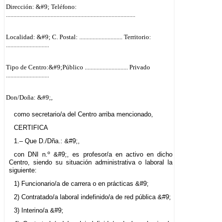
Dirección: &#9; Teléfono:
.......................................................................................
Localidad: &#9; C. Postal:
.............................
Territorio:
.............................
Tipo de Centro:&#9;Público
.............................
Privado
.............................
Don/Doña: &#9;,
como secretario/a del Centro arriba mencionado,
CERTIFICA
1.– Que D./Dña.: &#9;,
con DNI n.º &#9;, es profesor/a en activo en dicho
Centro, siendo su situación administrativa o laboral la
siguiente:
1) Funcionario/a de carrera o en prácticas &#9;
2) Contratado/a laboral indefinido/a de red pública &#9;
3) Interino/a &#9;