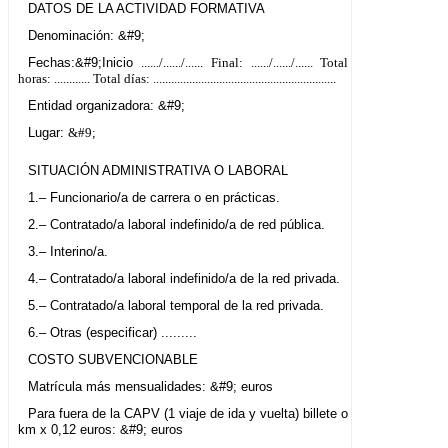
DATOS DE LA ACTIVIDAD FORMATIVA
Denominación: &#9;
Fechas:&#9;Inicio
....../....../......
Final:
....../....../......
Total
horas:
............
Total días: .............................................................
Entidad organizadora: &#9;
Lugar:
&#9;
SITUACIÓN ADMINISTRATIVA O LABORAL
1.– Funcionario/a de carrera o en prácticas.
2.– Contratado/a laboral indefinido/a de red pública.
3.– Interino/a.
4.– Contratado/a laboral indefinido/a de la red privada.
5.– Contratado/a laboral temporal de la red privada.
6.– Otras (especificar) .........
COSTO SUBVENCIONABLE
Matrícula más mensualidades: &#9; euros
Para fuera de la CAPV (1 viaje de ida y vuelta) billete o
km x 0,12 euros: &#9; euros