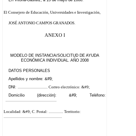
El Consejero de Educación, Universidades e Investigación,
JOSÉ ANTONIO CAMPOS GRANADOS.
ANEXO I
MODELO DE INSTANCIA/SOLICITUD DE AYUDA
ECONÓMICA INDIVIDUAL. AÑO 2008
DATOS PERSONALES
Apellidos y nombre: &#9;
DNI:
.................................
Correo electrónico: &#9;
Domicilio (dirección): &#9; Teléfono:
........................................................
Localidad: &#9; C. Postal:
................
Territorio:
................................................................