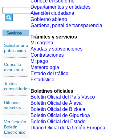
Conoce el Gobierno
Departamentos y entidades
Atención ciudadana
Gobierno abierto
Gardena, portal de transparencia
Servicios
Trámites y servicios
Mi carpeta
Solicitar una
Ayudas y subvenciones
publicación
Contrataciones
Mi pago
Consulta
Meteorología
avanzada
Estado del tráfico
Estadística
Textos
consolidados
Boletines oficiales
Boletín Oficial del País Vasco
Difusión
Boletín Oficial de Álava
selectiva
Boletín Oficial de Bizkaia
Boletín Oficial de Gipuzkoa
Boletín Oficial del Estado
Verificación
Boletín
Diario Oficial de la Unión Europea
Electrónico