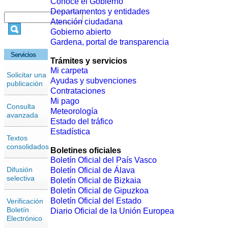
Conoce el Gobierno
Departamentos y entidades
Atención ciudadana
Gobierno abierto
Gardena, portal de transparencia
Servicios
Trámites y servicios
Mi carpeta
Solicitar una
Ayudas y subvenciones
publicación
Contrataciones
Mi pago
Consulta
Meteorología
avanzada
Estado del tráfico
Estadística
Textos
consolidados
Boletines oficiales
Boletín Oficial del País Vasco
Difusión
Boletín Oficial de Álava
selectiva
Boletín Oficial de Bizkaia
Boletín Oficial de Gipuzkoa
Boletín Oficial del Estado
Verificación
Boletín
Diario Oficial de la Unión Europea
Electrónico