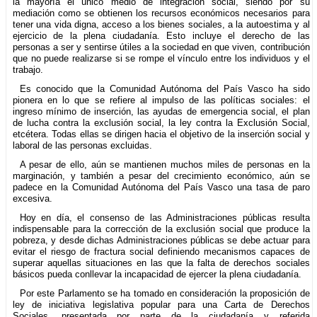
la mayoría el único medio de integración social, siendo por su
mediación como se obtienen los recursos económicos necesarios para
tener una vida digna, acceso a los bienes sociales, a la autoestima y al
ejercicio de la plena ciudadanía. Esto incluye el derecho de las
personas a ser y sentirse útiles a la sociedad en que viven, contribución
que no puede realizarse si se rompe el vínculo entre los individuos y el
trabajo.
Es conocido que la Comunidad Autónoma del País Vasco ha sido
pionera en lo que se refiere al impulso de las políticas sociales: el
ingreso mínimo de inserción, las ayudas de emergencia social, el plan
de lucha contra la exclusión social, la ley contra la Exclusión Social,
etcétera. Todas ellas se dirigen hacia el objetivo de la inserción social y
laboral de las personas excluidas.
A pesar de ello, aún se mantienen muchos miles de personas en la
marginación, y también a pesar del crecimiento económico, aún se
padece en la Comunidad Autónoma del País Vasco una tasa de paro
excesiva.
Hoy en día, el consenso de las Administraciones públicas resulta
indispensable para la corrección de la exclusión social que produce la
pobreza, y desde dichas Administraciones públicas se debe actuar para
evitar el riesgo de fractura social definiendo mecanismos capaces de
superar aquellas situaciones en las que la falta de derechos sociales
básicos pueda conllevar la incapacidad de ejercer la plena ciudadanía.
Por este Parlamento se ha tomado en consideración la proposición de
ley de iniciativa legislativa popular para una Carta de Derechos
Sociales, presentada por parte de la ciudadanía y referida