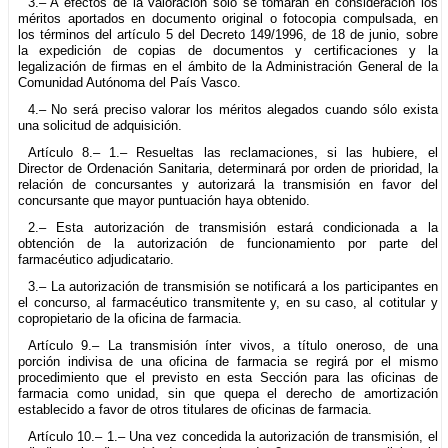
3.– A efectos de la valoración sólo se tomarán en consideración los
méritos aportados en documento original o fotocopia compulsada, en
los términos del artículo 5 del Decreto 149/1996, de 18 de junio, sobre
la expedición de copias de documentos y certificaciones y la
legalización de firmas en el ámbito de la Administración General de la
Comunidad Autónoma del País Vasco.
4.– No será preciso valorar los méritos alegados cuando sólo exista
una solicitud de adquisición.
Artículo 8.– 1.– Resueltas las reclamaciones, si las hubiere, el
Director de Ordenación Sanitaria, determinará por orden de prioridad, la
relación de concursantes y autorizará la transmisión en favor del
concursante que mayor puntuación haya obtenido.
2.– Esta autorización de transmisión estará condicionada a la
obtención de la autorización de funcionamiento por parte del
farmacéutico adjudicatario.
3.– La autorización de transmisión se notificará a los participantes en
el concurso, al farmacéutico transmitente y, en su caso, al cotitular y
copropietario de la oficina de farmacia.
Artículo 9.– La transmisión ínter vivos, a título oneroso, de una
porción indivisa de una oficina de farmacia se regirá por el mismo
procedimiento que el previsto en esta Sección para las oficinas de
farmacia como unidad, sin que quepa el derecho de amortización
establecido a favor de otros titulares de oficinas de farmacia.
Artículo 10.– 1.– Una vez concedida la autorización de transmisión, el