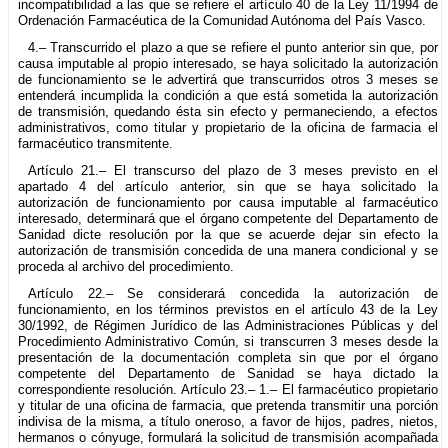
incompatibilidad a las que se refiere el artículo 40 de la Ley 11/1994 de
Ordenación Farmacéutica de la Comunidad Autónoma del País Vasco.
4.– Transcurrido el plazo a que se refiere el punto anterior sin que, por
causa imputable al propio interesado, se haya solicitado la autorización
de funcionamiento se le advertirá que transcurridos otros 3 meses se
entenderá incumplida la condición a que está sometida la autorización
de transmisión, quedando ésta sin efecto y permaneciendo, a efectos
administrativos, como titular y propietario de la oficina de farmacia el
farmacéutico transmitente.
Artículo 21.– El transcurso del plazo de 3 meses previsto en el
apartado 4 del artículo anterior, sin que se haya solicitado la
autorización de funcionamiento por causa imputable al farmacéutico
interesado, determinará que el órgano competente del Departamento de
Sanidad dicte resolución por la que se acuerde dejar sin efecto la
autorización de transmisión concedida de una manera condicional y se
proceda al archivo del procedimiento.
Artículo 22.– Se considerará concedida la autorización de
funcionamiento, en los términos previstos en el artículo 43 de la Ley
30/1992, de Régimen Jurídico de las Administraciones Públicas y del
Procedimiento Administrativo Común, si transcurren 3 meses desde la
presentación de la documentación completa sin que por el órgano
competente del Departamento de Sanidad se haya dictado la
correspondiente resolución. Artículo 23.– 1.– El farmacéutico propietario
y titular de una oficina de farmacia, que pretenda transmitir una porción
indivisa de la misma, a título oneroso, a favor de hijos, padres, nietos,
hermanos o cónyuge, formulará la solicitud de transmisión acompañada