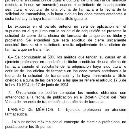
profesional en condición de titular o cotitular de una oficina de farmacia
(distinta a la que se transmite) cuando el solicitante de la adquisición
sea titular o cotitular de una oficina de farmacia a la fecha de la
solicitud de transmisión, o lo haya sido en los doce meses anteriores a
dicha fecha y la haya transmitido a título gratuito.
Lo expuesto en el párrafo anterior no será de aplicación en el
supuesto en el que junto con la solicitud de adquisición se presente la
solicitud de cierre de la oficina de farmacia de la que se es titular y
propietario. Se entenderá que esta solicitud de cierre únicamente
adquirirá firmeza si el solicitante resulta adjudicatario de la oficina de
farmacia que se transmite.
6.– Se computarán al 50% los méritos que tengan su causa en el
ejercicio profesional en condición de titular o cotitular de una oficina de
farmacia cuando el solicitante de la adquisición haya sido titular o
cotitular de una oficina de farmacia en los doce meses anteriores a la
fecha de la solicitud de transmisión y la haya transmitido a título
oneroso a alguna de las personas a las que se refiere el artículo 17.3 de
la Ley 11/1994 de 17 de junio de 1994.
7.– Únicamente se podrán computar los méritos obtenidos con
anterioridad a la fecha de publicación en el Boletín Oficial del País
Vasco del anuncio de transmisión de la oficina de farmacia.
BAREMO DE MÉRITOS. 1.– Ejercicio profesional en atención
farmacéutica.
– La puntuación máxima por el concepto de ejercicio profesional no
podrá superar los 15 puntos.