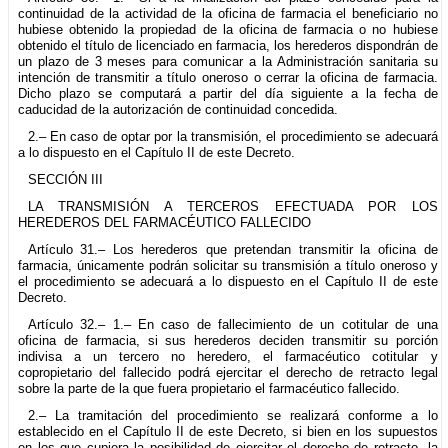
continuidad de la actividad de la oficina de farmacia el beneficiario no
hubiese obtenido la propiedad de la oficina de farmacia o no hubiese
obtenido el título de licenciado en farmacia, los herederos dispondrán de
un plazo de 3 meses para comunicar a la Administración sanitaria su
intención de transmitir a título oneroso o cerrar la oficina de farmacia.
Dicho plazo se computará a partir del día siguiente a la fecha de
caducidad de la autorización de continuidad concedida.
2.– En caso de optar por la transmisión, el procedimiento se adecuará
a lo dispuesto en el Capítulo II de este Decreto.
SECCIÓN III
LA TRANSMISIÓN A TERCEROS EFECTUADA POR LOS
HEREDEROS DEL FARMACÉUTICO FALLECIDO
Artículo 31.– Los herederos que pretendan transmitir la oficina de
farmacia, únicamente podrán solicitar su transmisión a título oneroso y
el procedimiento se adecuará a lo dispuesto en el Capítulo II de este
Decreto.
Artículo 32.– 1.– En caso de fallecimiento de un cotitular de una
oficina de farmacia, si sus herederos deciden transmitir su porción
indivisa a un tercero no heredero, el farmacéutico cotitular y
copropietario del fallecido podrá ejercitar el derecho de retracto legal
sobre la parte de la que fuera propietario el farmacéutico fallecido.
2.– La tramitación del procedimiento se realizará conforme a lo
establecido en el Capítulo II de este Decreto, si bien en los supuestos
en los que cupiera la posibilidad de ejercitar el derecho de retracto, la