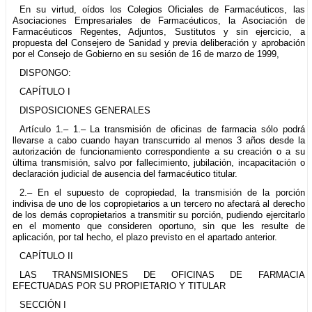
En su virtud, oídos los Colegios Oficiales de Farmacéuticos, las
Asociaciones Empresariales de Farmacéuticos, la Asociación de
Farmacéuticos Regentes, Adjuntos, Sustitutos y sin ejercicio, a
propuesta del Consejero de Sanidad y previa deliberación y aprobación
por el Consejo de Gobierno en su sesión de 16 de marzo de 1999,
DISPONGO:
CAPÍTULO I
DISPOSICIONES GENERALES
Artículo 1.– 1.– La transmisión de oficinas de farmacia sólo podrá
llevarse a cabo cuando hayan transcurrido al menos 3 años desde la
autorización de funcionamiento correspondiente a su creación o a su
última transmisión, salvo por fallecimiento, jubilación, incapacitación o
declaración judicial de ausencia del farmacéutico titular.
2.– En el supuesto de copropiedad, la transmisión de la porción
indivisa de uno de los copropietarios a un tercero no afectará al derecho
de los demás copropietarios a transmitir su porción, pudiendo ejercitarlo
en el momento que consideren oportuno, sin que les resulte de
aplicación, por tal hecho, el plazo previsto en el apartado anterior.
CAPÍTULO II
LAS TRANSMISIONES DE OFICINAS DE FARMACIA
EFECTUADAS POR SU PROPIETARIO Y TITULAR
SECCIÓN I