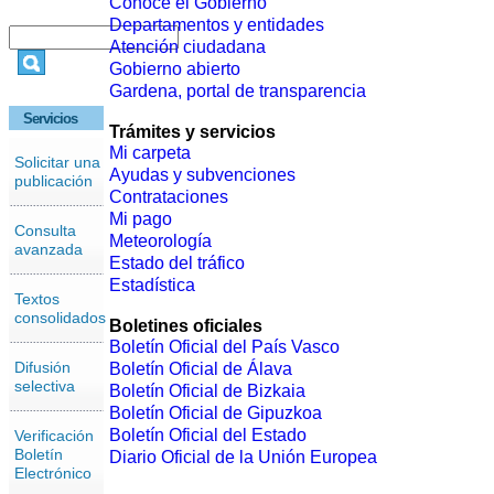
Conoce el Gobierno
Departamentos y entidades
Atención ciudadana
Gobierno abierto
Gardena, portal de transparencia
Servicios
Trámites y servicios
Mi carpeta
Solicitar una
Ayudas y subvenciones
publicación
Contrataciones
Mi pago
Consulta
Meteorología
avanzada
Estado del tráfico
Estadística
Textos
consolidados
Boletines oficiales
Boletín Oficial del País Vasco
Difusión
Boletín Oficial de Álava
selectiva
Boletín Oficial de Bizkaia
Boletín Oficial de Gipuzkoa
Boletín Oficial del Estado
Verificación
Boletín
Diario Oficial de la Unión Europea
Electrónico