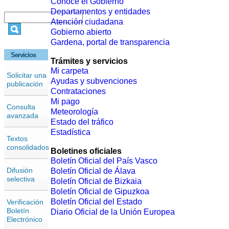
Conoce el Gobierno
Departamentos y entidades
Atención ciudadana
Gobierno abierto
Gardena, portal de transparencia
Servicios
Trámites y servicios
Mi carpeta
Solicitar una
Ayudas y subvenciones
publicación
Contrataciones
Mi pago
Consulta
Meteorología
avanzada
Estado del tráfico
Estadística
Textos
consolidados
Boletines oficiales
Boletín Oficial del País Vasco
Difusión
Boletín Oficial de Álava
selectiva
Boletín Oficial de Bizkaia
Boletín Oficial de Gipuzkoa
Boletín Oficial del Estado
Verificación
Boletín
Diario Oficial de la Unión Europea
Electrónico