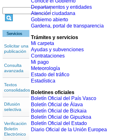
Conoce el Gobierno
Departamentos y entidades
Atención ciudadana
Gobierno abierto
Gardena, portal de transparencia
Servicios
Trámites y servicios
Mi carpeta
Solicitar una
Ayudas y subvenciones
publicación
Contrataciones
Mi pago
Consulta
Meteorología
avanzada
Estado del tráfico
Estadística
Textos
consolidados
Boletines oficiales
Boletín Oficial del País Vasco
Difusión
Boletín Oficial de Álava
selectiva
Boletín Oficial de Bizkaia
Boletín Oficial de Gipuzkoa
Boletín Oficial del Estado
Verificación
Boletín
Diario Oficial de la Unión Europea
Electrónico