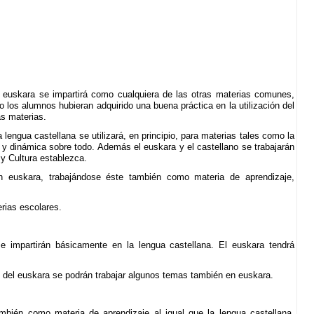
l euskara se impartirá como cualquiera de las otras materias comunes,
os alumnos hubieran adquirido una buena práctica en la utilización del
as materias.
 lengua castellana se utilizará, en principio, para materias tales como la
a y dinámica sobre todo. Además el euskara y el castellano se trabajarán
y Cultura establezca.
n euskara, trabajándose éste también como materia de aprendizaje,
erias escolares.
 impartirán básicamente en la lengua castellana. El euskara tendrá
del euskara se podrán trabajar algunos temas también en euskara.
bién como materia de aprendizaje al igual que la lengua castellana,