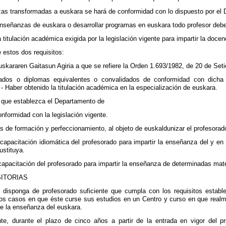
azas transformadas a euskara se hará de conformidad con lo dispuesto por el
 enseñanzas de euskara o desarrollar programas en euskara todo profesor deber
 titulación académica exigida por la legislación vigente para impartir la docen
 estos dos requisitos:
uskararen Gaitasun Agiria a que se refiere la Orden 1.693/1982, de 20 de Se
cados o diplomas equivalentes o convalidados de conformidad con dicha
 Haber obtenido la titulación académica en la especialización de euskara.
to que establezca el Departamento de
nformidad con la legislación vigente.
s de formación y perfeccionamiento, al objeto de euskaldunizar el profesorado
capacitación idiomática del profesorado para impartir la enseñanza del y e
ustituya.
capacitación del profesorado para impartir la enseñanza de determinadas mat
SITORIAS
 disponga de profesorado suficiente que cumpla con los requisitos establ
os casos en que éste curse sus estudios en un Centro y curso en que realm
e la enseñanza del euskara.
te, durante el plazo de cinco años a partir de la entrada en vigor del p