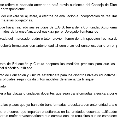
se refiere el apartado anterior se hará previa audiencia del Consejo de Dire
 correspondiente.
 del euskara se ajustará, a efectos de evaluación e incorporación de resulta
 materias obligatorias.
 que hayan iniciado sus estudios de E.G.B. fuera de la Comunidad Autónoma 
midos de la enseñanza del euskara por el Delegado Territorial de
vada del interesado, padre o tutor, previo informe de la Inspección Técnica de
 deberá formularse con anterioridad al comienzo del curso escolar o en el 
mento de Educación y Cultura adoptará las medidas precisas para que la
al didáctico utilizado.
nto de Educación y Cultura establecerá para los distintos niveles educativos
s oficiales según los distintos modelos de enseñanza bilingüe.
rado
der a las plazas o unidades docentes que sean transformadas a euskara por el
o
a las plazas que ya han sido transformadas a euskara con anterioridad a la e
os profesores que impartan enseñanzas en las unidades docentes calificad
or un profesor vascoparlante que cumpla con los requisitos que se establecen