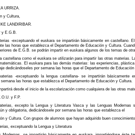
A URRIZA.
n y Cultura,
KE LANDIRIBAR.
 y E.G.B.
erias -exceptuando el euskara se impartirán básicamente en castellano. E
 las horas que establezca el Departamento de Educación y Cultura. Cuando l
eriores de E.G.B. se podrán impartir en euskara algunos de los temas de otr
 castellana como el euskara se utilizarán para impartir las otras materias. La
s matemáticas. El euskara para las demás materias: las experiencias, plástic
aje dedicándoseles por semana las horas que el Departamento de Educación 
terias -exceptuando la lengua castellana- se impartirán básicamente e
r semana las horas que establezca el Departamento de Educación y Cultura.
mpartirá desde el inicio de la escolarización como cualquiera de las otras mat
.O.U. y F.P.
terias, excepto la Lengua y Literatura Vasca y las Lenguas Modernas se
ún y obligatoria, dedicándosele por semana las horas que establezca el
n y Cultura. Con grupos de alumnos que hayan adquirido buen conocimiento 
rias, exceptuando la Lengua y Literatura
s Modernas, se impartirán básicamente en euskara, impartiéndose éste tam