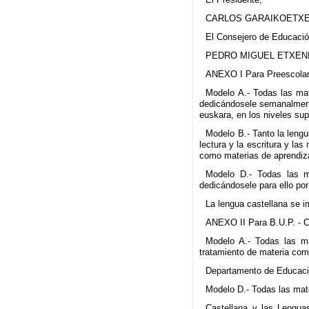
CARLOS GARAIKOETXE
El Consejero de Educació
PEDRO MIGUEL ETXENI
ANEXO I Para Preescolar
Modelo A.- Todas las mat
dedicándosele semanalmente
euskara, en los niveles sup
Modelo B.- Tanto la lengua
lectura y la escritura y la
como materias de aprendiz
Modelo D.- Todas las ma
dedicándosele para ello po
La lengua castellana se i
ANEXO II Para B.U.P. - C
Modelo A.- Todas las ma
tratamiento de materia com
Departamento de Educació
Modelo D.- Todas las mate
Castellana y las Lengua