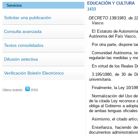
EDUCACIÓN Y CULTURA
Servicios
1433
Solicitar una publicación
DECRETO 138/1983, de 11 de
Vasco.
Consulta avanzada
El Estatuto de Autonomía 
Autónoma del País Vasco, y
Por otra parte, dispone t
Textos consolidados
Comunidad Autónoma, teni
regularán las medidas y me
Difusión selectiva
En virtud de los Reales 
Verificación Boletín Electrónico
3.195/1980, de 30 de D
universitaria.
Finalmente, la Ley 10/19
Último boletín
RSS
Normalización del Uso del
de la citada Ley reconoce a
obliga al Gobierno a adopt
de ambas lenguas oficiales 
Asimismo, el citado artíc
Enseñanza, haciendo del
documentos administrativo