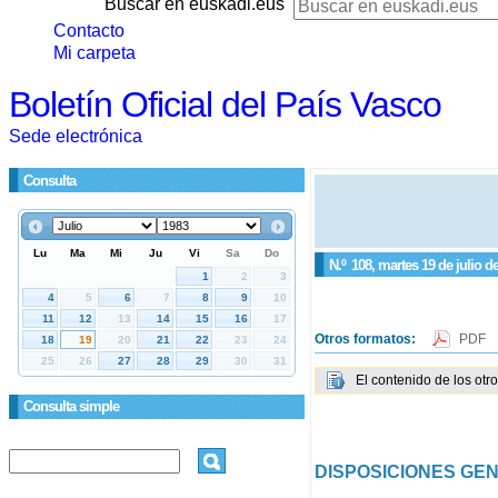
Buscar en euskadi.eus
Contacto
Mi carpeta
Boletín Oficial del País Vasco
Sede electrónica
Consulta
N.º
108
, martes 19 de julio d
Otros formatos:
PDF
El contenido de los otr
Consulta simple
DISPOSICIONES GE