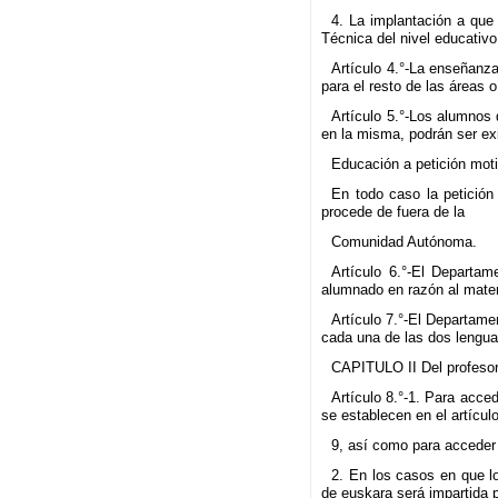
4. La implantación a que 
Técnica del nivel educativo
Artículo 4.°-La enseñanza
para el resto de las áreas o
Artículo 5.°-Los alumnos
en la misma, podrán ser exi
Educación a petición moti
En todo caso la petición
procede de fuera de la
Comunidad Autónoma.
Artículo 6.°-El Departa
alumnado en razón al materi
Artículo 7.°-El Departame
cada una de las dos lengua
CAPITULO II Del profeso
Artículo 8.°-1. Para acce
se establecen en el artícul
9, así como para acceder 
2. En los casos en que l
de euskara será impartida p