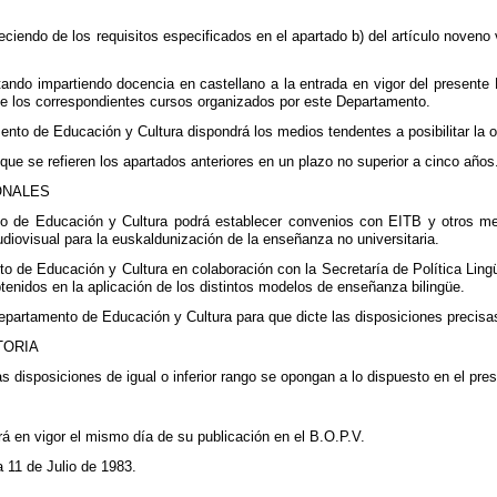
eciendo de los requisitos especificados en el apartado b) del artículo noveno
ando impartiendo docencia en castellano a la entrada en vigor del presente
 de los correspondientes cursos organizados por este Departamento.
nto de Educación y Cultura dispondrá los medios tendentes a posibilitar la
 que se refieren los apartados anteriores en un plazo no superior a cinco años
ONALES
o de Educación y Cultura podrá establecer convenios con EITB y otros med
iovisual para la euskaldunización de la enseñanza no universitaria.
 de Educación y Cultura en colaboración con la Secretaría de Política Lingüí
btenidos en la aplicación de los distintos modelos de enseñanza bilingüe.
Departamento de Educación y Cultura para que dicte las disposiciones precisas
TORIA
disposiciones de igual o inferior rango se opongan a lo dispuesto en el pre
rá en vigor el mismo día de su publicación en el B.O.P.V.
a 11 de Julio de 1983.