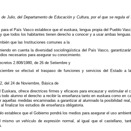
 Julio, del Departamento de Educación y Cultura, por el que se regula el us
para el País Vasco establece que el euskara, lengua propia del Pueblo Vasco
 que todos los habitantes tienen derecho a conocer y a usar ambas lenguas
ambién que las Instituciones comunes a la
endo en cuenta la diversidad sociolingüística del País Vasco, garantizarán 
dios necesarios para asegurar su conocimiento.
Decretos 2.808/1980, de 26 de Setiembre y
iciembre se efectuó el traspaso de funciones y servicios del Estado a
82, del 24 de Noviembre, Básica de
 Euskara, ofrece directrices firmes y eficaces para encauzar y estimular el c
 todo alumno el derecho a recibir la enseñanza tanto en euskara como en cast
ar aquellas medidas encaminadas a garantizar al alumnado la posibilidad real
al finalizar los estudios de enseñanza obligatoria.
ulo establece que el Gobierno pondrá los medios para asegurar el uso ambient
 mismo un vehículo de expresión normal, al igual que el castellano, tan
s.