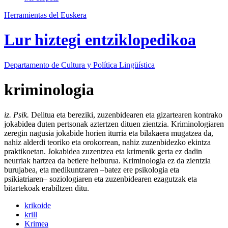
Herramientas del Euskera
Lur hiztegi entziklopedikoa
Departamento de
Cultura y Política Lingüística
kriminologia
iz. Psik.
Delitua eta bereziki, zuzenbidearen eta gizartearen kontrako
jokabidea duten pertsonak aztertzen dituen zientzia. Kriminologiaren
zeregin nagusia jokabide horien iturria eta bilakaera mugatzea da,
nahiz alderdi teoriko eta orokorrean, nahiz zuzenbidezko ekintza
praktikoetan. Jokabidea zuzentzea eta krimenik gerta ez dadin
neurriak hartzea da betiere helburua. Kriminologia ez da zientzia
burujabea, eta medikuntzaren –batez ere psikologia eta
psikiatriaren– soziologiaren eta zuzenbidearen ezagutzak eta
bitartekoak erabiltzen ditu.
krikoide
krill
Krimea