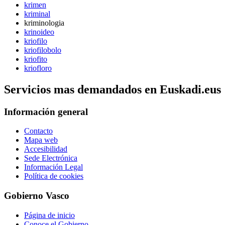
krimen
kriminal
kriminologia
krinoideo
kriofilo
kriofilobolo
kriofito
kriofloro
Servicios mas demandados en Euskadi.eus
Información general
Contacto
Mapa web
Accesibilidad
Sede Electrónica
Información Legal
Política de cookies
Gobierno Vasco
Página de inicio
Conoce el Gobierno