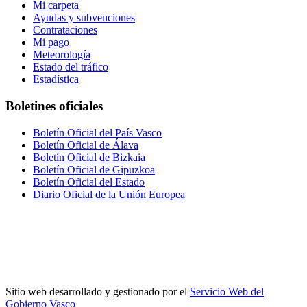
Mi carpeta
Ayudas y subvenciones
Contrataciones
Mi pago
Meteorología
Estado del tráfico
Estadística
Boletines oficiales
Boletín Oficial del País Vasco
Boletín Oficial de Álava
Boletín Oficial de Bizkaia
Boletín Oficial de Gipuzkoa
Boletín Oficial del Estado
Diario Oficial de la Unión Europea
Sitio web desarrollado y gestionado por el
Servicio Web del
Gobierno Vasco