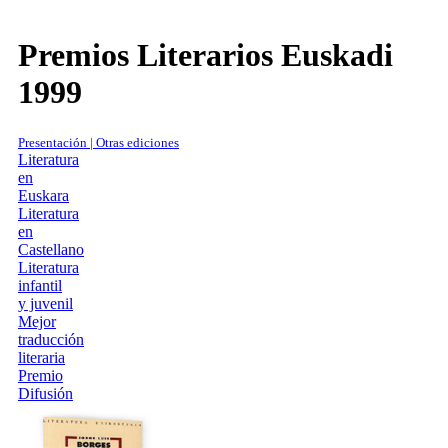
Premios Literarios Euskadi
1999
Presentación | Otras ediciones
Literatura
en
Euskara
Literatura
en
Castellano
Literatura
infantil
y juvenil
Mejor
traducción
literaria
Premio
Difusión