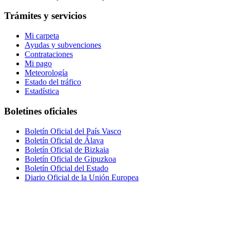
Trámites y servicios
Mi carpeta
Ayudas y subvenciones
Contrataciones
Mi pago
Meteorología
Estado del tráfico
Estadística
Boletines oficiales
Boletín Oficial del País Vasco
Boletín Oficial de Álava
Boletín Oficial de Bizkaia
Boletín Oficial de Gipuzkoa
Boletín Oficial del Estado
Diario Oficial de la Unión Europea