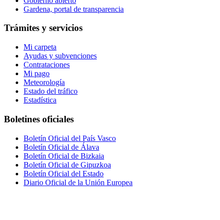
Gobierno abierto
Gardena, portal de transparencia
Trámites y servicios
Mi carpeta
Ayudas y subvenciones
Contrataciones
Mi pago
Meteorología
Estado del tráfico
Estadística
Boletines oficiales
Boletín Oficial del País Vasco
Boletín Oficial de Álava
Boletín Oficial de Bizkaia
Boletín Oficial de Gipuzkoa
Boletín Oficial del Estado
Diario Oficial de la Unión Europea