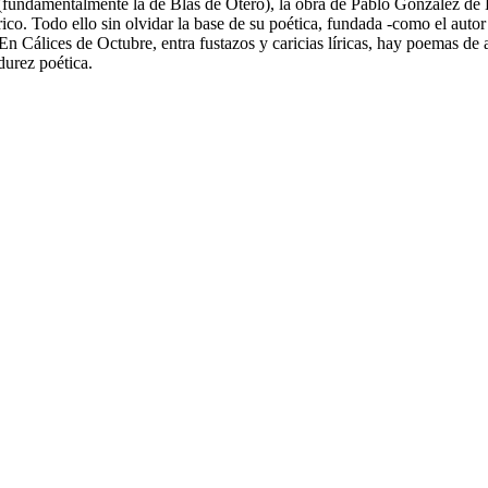
ial (fundamentalmente la de Blas de Otero), la obra de Pablo González 
rico. Todo ello sin olvidar la base de su poética, fundada -como el auto
En Cálices de Octubre, entra fustazos y caricias líricas, hay poemas de
durez poética.