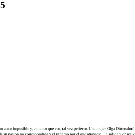
85
 un amor imposible y, en tanto que eso, tal vez perfecto. Una mujer, Olga Dittersdorf
su pasión no correspondida y el infierno por el que atraviesa. La sólida y obsesiv