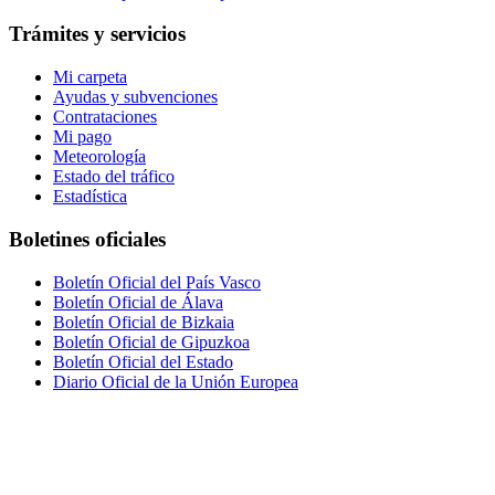
Trámites y servicios
Mi carpeta
Ayudas y subvenciones
Contrataciones
Mi pago
Meteorología
Estado del tráfico
Estadística
Boletines oficiales
Boletín Oficial del País Vasco
Boletín Oficial de Álava
Boletín Oficial de Bizkaia
Boletín Oficial de Gipuzkoa
Boletín Oficial del Estado
Diario Oficial de la Unión Europea