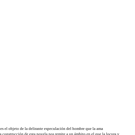
, es el objeto de la delirante especulación del hombre que la ama
a construcción de esta novela nos remite a un ámbito en el que la locura y