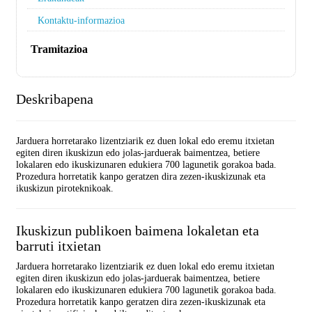
Kontaktu-informazioa
Tramitazioa
Deskribapena
Jarduera horretarako lizentziarik ez duen lokal edo eremu itxietan
egiten diren ikuskizun edo jolas-jarduerak baimentzea, betiere
lokalaren edo ikuskizunaren edukiera 700 lagunetik gorakoa bada.
Prozedura horretatik kanpo geratzen dira zezen-ikuskizunak eta
ikuskizun piroteknikoak.
Ikuskizun publikoen baimena lokaletan eta
barruti itxietan
Jarduera horretarako lizentziarik ez duen lokal edo eremu itxietan
egiten diren ikuskizun edo jolas-jarduerak baimentzea, betiere
lokalaren edo ikuskizunaren edukiera 700 lagunetik gorakoa bada.
Prozedura horretatik kanpo geratzen dira zezen-ikuskizunak eta