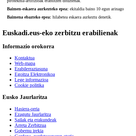
piroteknia-artifizioak erabiltzen dituztenak.
Baimen-eskaera aurkezteko epea:
ekitaldia baino 10 egun arinago
Baimena ebazteko epea:
hilabetea eskaera aurkeztu denetik.
Euskadi.eus-eko zerbitzu erabilienak
Informazio orokorra
Kontaktua
Web-mapa
Erabilerraztasuna
Egoitza Elektronikoa
Lege informazioa
Cookie politika
Eusko Jaurlaritza
Hasiera-orria
Ezagutu Jaurlaritza
Sailak eta erakundeak
Arreta Zerbitzua
Gobernu irekia