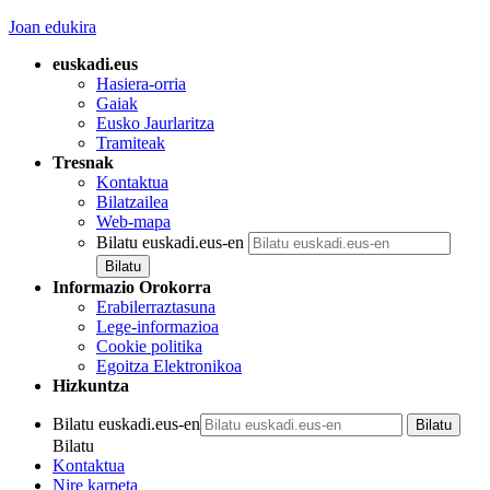
Joan edukira
euskadi.eus
Hasiera-orria
Gaiak
Eusko Jaurlaritza
Tramiteak
Tresnak
Kontaktua
Bilatzailea
Web-mapa
Bilatu euskadi.eus-en
Informazio Orokorra
Erabilerraztasuna
Lege-informazioa
Cookie politika
Egoitza Elektronikoa
Hizkuntza
Bilatu euskadi.eus-en
Bilatu
Kontaktua
Nire karpeta