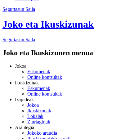
Segurtasun Saila
Joko eta Ikuskizunak
Segurtasun
Saila
Joko eta Ikuskizunen menua
Jokoa
Eskumenak
Online kontsultak
Ikuskizunak
Eskumenak
Online kontsultak
Izapideak
Jokoa
Ikuskizunak
Lokalak
Ziurtagiriak
Arautegia
Jokoko araudia
Ikuskizunetako araudia