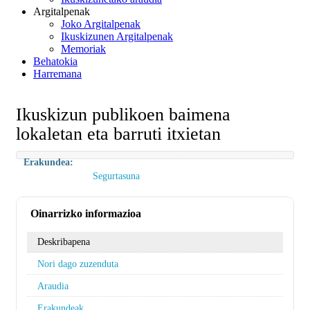
Argitalpenak
Joko Argitalpenak
Ikuskizunen Argitalpenak
Memoriak
Behatokia
Harremana
Ikuskizun publikoen baimena
lokaletan eta barruti itxietan
Erakundea:
Segurtasuna
Oinarrizko informazioa
Deskribapena
Nori dago zuzenduta
Araudia
Erakundeak