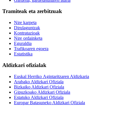
Gardena, gardetasunaren ataria
Tramiteak eta zerbitzuak
Nire karpeta
Dirulaguntzak
Kontratazioak
Nire ordainketa
Eguraldia
Trafikoaren egoera
Estatistika
Aldizkari ofizialak
Euskal Herriko Agintaritzaren Aldizkaria
Arabako Aldizkari Ofiziala
Bizkaiko Aldizkari Ofiziala
Gipuzkoako Aldizkari Ofiziala
Estatuko Aldizkari Ofiziala
Europar Batasuneko Aldizkari Ofiziala