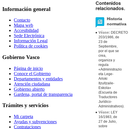
Contenidos
Información general
relacionados.
Historia
Contacto
normativa
Mapa web
Accesibilidad
Véase:
DECRETO
Sede Electrónica
203/1986, de
Información Legal
23 de
Política de cookies
Septiembre,
por el que se
crea,
Gobierno Vasco
organiza y
regula
Página de inicio
«Administrazio
Conoce el Gobierno
eta Lege-
Departamentos y entidades
Arloki
Itzultzaile-
Atención ciudadana
Eskola»
Gobierno abierto
(Escuela de
Gardena, portal de transparencia
Traductores
Jurídico-
Trámites y servicios
Administrativos).
Véase:
LEY
Mi carpeta
16/1983, de
Ayudas y subvenciones
27 de Julio,
sobre
Contrataciones