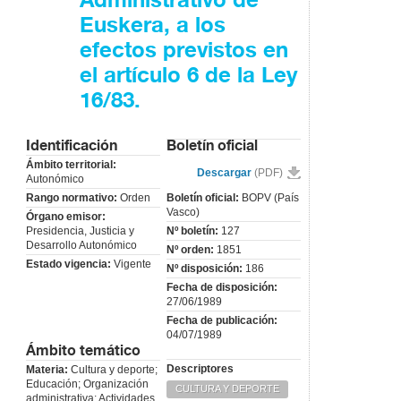
Administrativo de
Euskera, a los
efectos previstos en
el artículo 6 de la Ley
16/83.
Identificación
Boletín oficial
Ámbito territorial:
Descargar
(PDF)
Autonómico
Rango normativo:
Orden
Boletín oficial:
BOPV (País
Vasco)
Órgano emisor:
Presidencia, Justicia y
Nº boletín:
127
Desarrollo Autonómico
Nº orden:
1851
Estado vigencia:
Vigente
Nº disposición:
186
Fecha de disposición:
27/06/1989
Fecha de publicación:
04/07/1989
Ámbito temático
Descriptores
Materia:
Cultura y deporte;
Educación; Organización
CULTURA Y DEPORTE
administrativa; Actividades