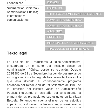
EUSKERA
Económicas
Submateria:
Gobierno y
EDUCACION
Administración Pública;
TITULOS ACADEMICOS Y PROFESIONALES
Información y
comunicaciones
ADMINISTRACION PUBLICA
ADMINISTRACION PUBLICA
AUXILIARES
CREACION
INFORMACION Y COMUNICACIONES
TRADUCCION E INTERPRETACION
Texto legal
La Escuela de Traductores Jurídico-Administrativo,
encuadrada en el seno del Instituto Vasco de
Administración Pública desde su creación, Decreto
203/1986 de 23 de Setiembre, ha venido desarrollando
su programación a lo largo de tres cursos lectivos en los
que está dividido el correspondiente programa
aprobado por Resolución de 29 Setiembre de 1986 de
la Dirección del Instituto Vasco de Administración
Pública. finalizando en este año, por consiguiente. la
primera de las promociones sus estudios en la citada
Escuela. Teniendo en cuenta el nivel de los estudios
impartidos, la duración de los mismos, y considerando