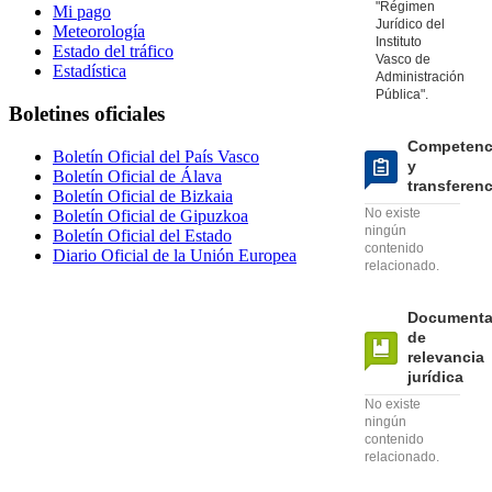
"Régimen
Mi pago
Jurídico del
Meteorología
Instituto
Estado del tráfico
Vasco de
Estadística
Administración
Pública".
Boletines oficiales
Competenc
Boletín Oficial del País Vasco
y
Boletín Oficial de Álava
transferen
Boletín Oficial de Bizkaia
No existe
Boletín Oficial de Gipuzkoa
ningún
Boletín Oficial del Estado
contenido
Diario Oficial de la Unión Europea
relacionado.
Documenta
de
relevancia
jurídica
No existe
ningún
contenido
relacionado.