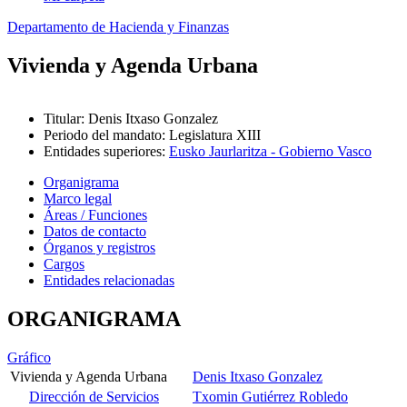
Departamento de Hacienda y Finanzas
Vivienda y Agenda Urbana
Titular
:
Denis Itxaso Gonzalez
Periodo del mandato
:
Legislatura XIII
Entidades superiores
:
Eusko Jaurlaritza - Gobierno Vasco
Organigrama
Marco legal
Áreas / Funciones
Datos de contacto
Órganos y registros
Cargos
Entidades relacionadas
ORGANIGRAMA
Gráfico
Vivienda y Agenda Urbana
Denis Itxaso Gonzalez
Dirección de Servicios
Txomin Gutiérrez Robledo