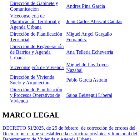
Dirección de Gabinete y
Andres Pina Garcia
Comunicación
Viceconsejería de
Planificación Territorial y
Juan Carlos Abascal Candas
Agenda Urbana
Dirección de Planificación
Miguel Angel Gargallo
Territorial
Fernandez
Dirección de Regeneración
de Barrios y Agenda
Ana Telleria Echeverria
Urbana
Miguel de Los Toyos
Viceconsejería de Vivienda
Nazabal
Dirección de Vivienda,
Pablo Garcia Astrain
Suelo y Arquitectura
Dirección de Planificación
y Procesos Operativos de
Saioa Beistegui Liberal
Vivienda
MARCO LEGAL
DECRETO 51/2025, de 25 de febrero, de corrección de errores del
Decreto por el que se establece la estructura orgánica y funcional del
Departamento de Vivienda y Agenda Urbana.