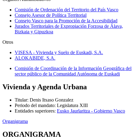
Comisión de Ordenación del Territorio del País Vasco
Consejo Asesor de Política Territorial
Consejo Vasco para la Promoción de la Accesibilidad
Jurados Territoriales de Expropiación Forzosa de Álava,
Bizkaia y Gipuzkoa
Otros
VISESA - Vivienda y Suelo de Euskadi, S.A.
ALOKABIDE, S.A.
Comisión de Coordinación de la Información Geográfica del
sector público de la Comunidad Autónoma de Euskadi
Vivienda y Agenda Urbana
Titular
:
Denis Itxaso Gonzalez
Periodo del mandato
:
Legislatura XIII
Entidades superiores
:
Eusko Jaurlaritza - Gobierno Vasco
Organigrama
ORGANIGRAMA