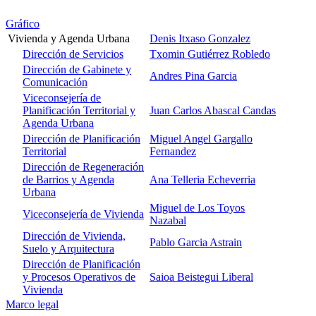
Gráfico
Vivienda y Agenda Urbana
Denis Itxaso Gonzalez
Dirección de Servicios
Txomin Gutiérrez Robledo
Dirección de Gabinete y
Andres Pina Garcia
Comunicación
Viceconsejería de
Planificación Territorial y
Juan Carlos Abascal Candas
Agenda Urbana
Dirección de Planificación
Miguel Angel Gargallo
Territorial
Fernandez
Dirección de Regeneración
de Barrios y Agenda
Ana Telleria Echeverria
Urbana
Miguel de Los Toyos
Viceconsejería de Vivienda
Nazabal
Dirección de Vivienda,
Pablo Garcia Astrain
Suelo y Arquitectura
Dirección de Planificación
y Procesos Operativos de
Saioa Beistegui Liberal
Vivienda
Marco legal