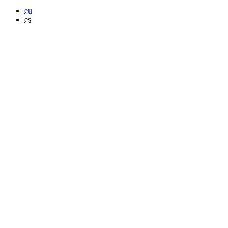
eu
es