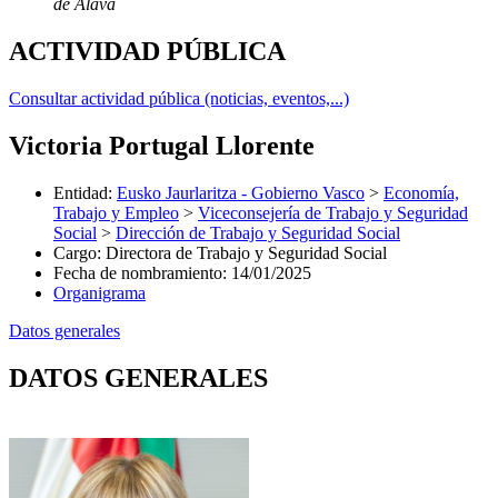
de Álava
ACTIVIDAD PÚBLICA
Consultar actividad pública (noticias, eventos,...)
Victoria Portugal Llorente
Entidad
:
Eusko Jaurlaritza - Gobierno Vasco
>
Economía,
Trabajo y Empleo
>
Viceconsejería de Trabajo y Seguridad
Social
>
Dirección de Trabajo y Seguridad Social
Cargo
:
Directora de Trabajo y Seguridad Social
Fecha de nombramiento
:
14/01/2025
Organigrama
Datos generales
DATOS GENERALES