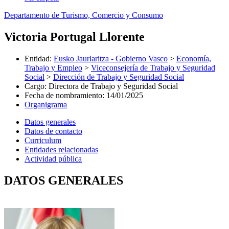
Departamento de Turismo, Comercio y Consumo
Victoria Portugal Llorente
Entidad
:
Eusko Jaurlaritza - Gobierno Vasco
>
Economía,
Trabajo y Empleo
>
Viceconsejería de Trabajo y Seguridad
Social
>
Dirección de Trabajo y Seguridad Social
Cargo
:
Directora de Trabajo y Seguridad Social
Fecha de nombramiento
:
14/01/2025
Organigrama
Datos generales
Datos de contacto
Curriculum
Entidades relacionadas
Actividad pública
DATOS GENERALES