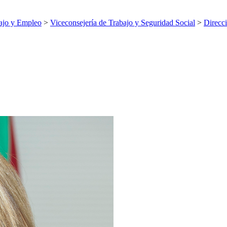
ajo y Empleo
>
Viceconsejería de Trabajo y Seguridad Social
>
Direcci