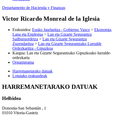
Departamento de Hacienda y Finanzas
Victor Ricardo Monreal de la Iglesia
Erakundea
:
Eusko Jaurlaritza - Gobierno Vasco
>
Ekonomia,
Lana eta Enplegua
>
Lan eta Gizarte Segurantza
Sailburuordetza
>
Lan eta Gizarte Segurantza
Zuzendaritza
>
Lan eta Gizarte Segurantzako Lurralde
Ordezkaritza - Gipuzkoa
Kargua
:
Lan eta Gizarte Segurantzako Gipuzkoako lurralde-
ordezkaria
Organigrama
Harremanetarako datuak
Lotutako erakundeak
HARREMANETARAKO DATUAK
Helbidea
Donostia-San Sebastián , 1
01010 Vitoria-Gasteiz