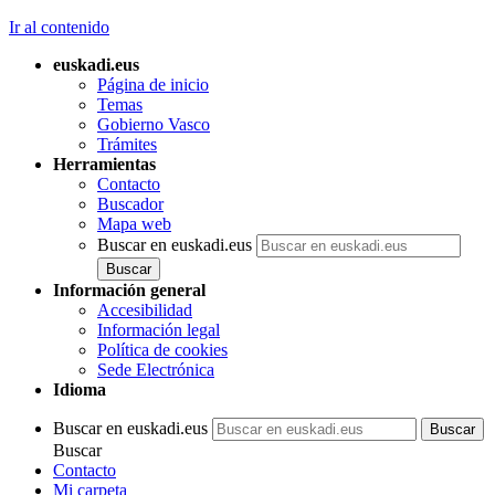
Ir al contenido
euskadi.eus
Página de inicio
Temas
Gobierno Vasco
Trámites
Herramientas
Contacto
Buscador
Mapa web
Buscar en euskadi.eus
Información general
Accesibilidad
Información legal
Política de cookies
Sede Electrónica
Idioma
Buscar en euskadi.eus
Buscar
Contacto
Mi carpeta