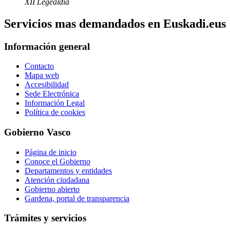
XII Legealdia
Servicios mas demandados en Euskadi.eus
Información general
Contacto
Mapa web
Accesibilidad
Sede Electrónica
Información Legal
Política de cookies
Gobierno Vasco
Página de inicio
Conoce el Gobierno
Departamentos y entidades
Atención ciudadana
Gobierno abierto
Gardena, portal de transparencia
Trámites y servicios