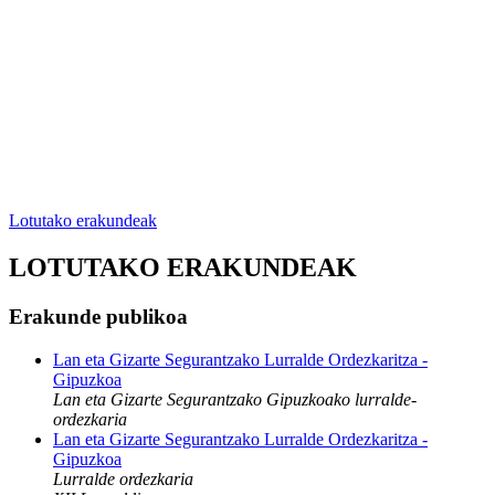
Lotutako erakundeak
LOTUTAKO ERAKUNDEAK
Erakunde publikoa
Lan eta Gizarte Segurantzako Lurralde Ordezkaritza -
Gipuzkoa
Lan eta Gizarte Segurantzako Gipuzkoako lurralde-
ordezkaria
Lan eta Gizarte Segurantzako Lurralde Ordezkaritza -
Gipuzkoa
Lurralde ordezkaria