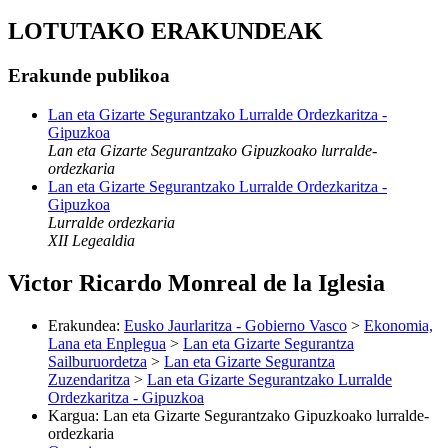
LOTUTAKO ERAKUNDEAK
Erakunde publikoa
Lan eta Gizarte Segurantzako Lurralde Ordezkaritza -
Gipuzkoa
Lan eta Gizarte Segurantzako Gipuzkoako lurralde-
ordezkaria
Lan eta Gizarte Segurantzako Lurralde Ordezkaritza -
Gipuzkoa
Lurralde ordezkaria
XII Legealdia
Victor Ricardo Monreal de la Iglesia
Erakundea
:
Eusko Jaurlaritza - Gobierno Vasco
>
Ekonomia,
Lana eta Enplegua
>
Lan eta Gizarte Segurantza
Sailburuordetza
>
Lan eta Gizarte Segurantza
Zuzendaritza
>
Lan eta Gizarte Segurantzako Lurralde
Ordezkaritza - Gipuzkoa
Kargua
:
Lan eta Gizarte Segurantzako Gipuzkoako lurralde-
ordezkaria