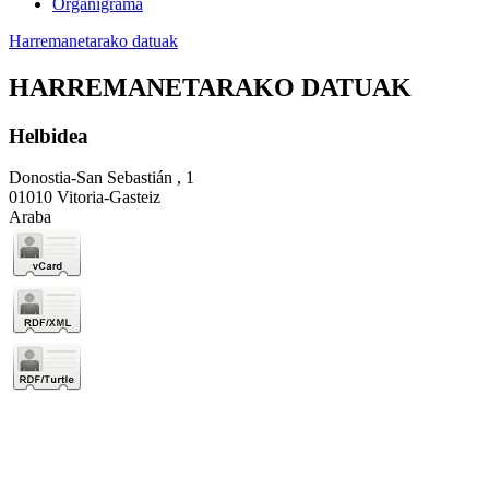
Organigrama
Harremanetarako datuak
HARREMANETARAKO DATUAK
Helbidea
Donostia-San Sebastián , 1
01010 Vitoria-Gasteiz
Araba