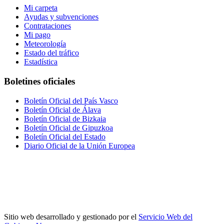
Mi carpeta
Ayudas y subvenciones
Contrataciones
Mi pago
Meteorología
Estado del tráfico
Estadística
Boletines oficiales
Boletín Oficial del País Vasco
Boletín Oficial de Álava
Boletín Oficial de Bizkaia
Boletín Oficial de Gipuzkoa
Boletín Oficial del Estado
Diario Oficial de la Unión Europea
Sitio web desarrollado y gestionado por el
Servicio Web del