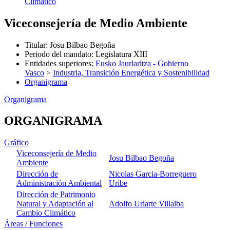
Climático
Viceconsejería de Medio Ambiente
Titular
:
Josu Bilbao Begoña
Periodo del mandato
:
Legislatura XIII
Entidades superiores
:
Eusko Jaurlaritza - Gobierno
Vasco
>
Industria, Transición Energética y Sostenibilidad
Organigrama
Organigrama
ORGANIGRAMA
Gráfico
Viceconsejería de Medio
Josu Bilbao Begoña
Ambiente
Dirección de
Nicolas Garcia-Borreguero
Administración Ambiental
Uribe
Dirección de Patrimonio
Natural y Adaptación al
Adolfo Uriarte Villalba
Cambio Climático
Áreas / Funciones