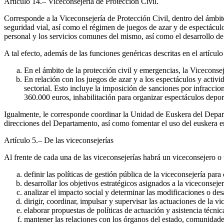
Artículo 14.– Viceconsejería de Protección Civil.
Corresponde a la Viceconsejería de Protección Civil, dentro del ámbit
seguridad vial, así como el régimen de juegos de azar y de espectácul
personal y los servicios comunes del mismo, así como el desarrollo de
A tal efecto, además de las funciones genéricas descritas en el artícul
En el ámbito de la protección civil y emergencias, la Viceconseje
En relación con los juegos de azar y a los espectáculos y activi
sectorial. Esto incluye la imposición de sanciones por infraccion
360.000 euros, inhabilitación para organizar espectáculos deport
Igualmente, le corresponde coordinar la Unidad de Euskera del Departa
direcciones del Departamento, así como fomentar el uso del euskera en 
Artículo 5.– De las viceconsejerías
Al frente de cada una de las viceconsejerías habrá un viceconsejero o 
definir las políticas de gestión pública de la viceconsejería par
desarrollar los objetivos estratégicos asignados a la viceconseje
analizar el impacto social y determinar las modificaciones o desar
dirigir, coordinar, impulsar y supervisar las actuaciones de la 
elaborar propuestas de políticas de actuación y asistencia técn
mantener las relaciones con los órganos del estado, comunidades