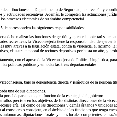
o de atribuciones del Departamento de Seguridad, la dirección y coordin
os y actividades recreativas. Además, le competen las actuaciones jurídi
 los procesos electorales de su ámbito competencial.
o 5, le corresponden las siguientes responsabilidades:
ría debe realizar las funciones de gestión y ejercer la potestad sanciona
dades recreativas, la Viceconsejería tiene la responsabilidad de ejercer 
es muy graves a la legislación estatal contra la violencia, el racismo, la
ivos, clausura temporal de recintos deportivos por hasta un año, y prohi
mento, con el apoyo de la Viceconsejería de Política Lingüística, para 
las políticas públicas y en todas las áreas departamentales.
viceconsejera, bajo la dependencia directa y jerárquica de la persona ti
a cada una de sus direcciones.
ría por el departamento, en función de la estrategia del gobierno.
rollos precisos en los objetivos de las distintas direcciones de la vicec
viceconsejería, así como de las direcciones y demás órganos y unidades 
ica al consejero o consejera, en el ámbito de las funciones que tenga en
 autónomas, diputaciones forales y entes locales competentes, en razón