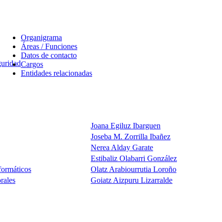
Organigrama
Áreas / Funciones
Datos de contacto
uridad
Cargos
Entidades relacionadas
Joana Egiluz Ibarguen
Joseba M. Zorrilla Ibañez
Nerea Alday Garate
Estibaliz Olabarri González
formáticos
Olatz Arabiourrutia Loroño
rales
Goiatz Aizpuru Lizarralde