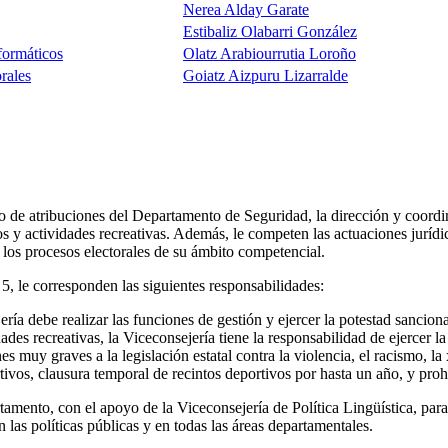
Nerea Alday Garate
Estibaliz Olabarri González
formáticos
Olatz Arabiourrutia Loroño
rales
Goiatz Aizpuru Lizarralde
o de atribuciones del Departamento de Seguridad, la dirección y coordin
os y actividades recreativas. Además, le competen las actuaciones jurídi
 los procesos electorales de su ámbito competencial.
o 5, le corresponden las siguientes responsabilidades:
ría debe realizar las funciones de gestión y ejercer la potestad sanciona
dades recreativas, la Viceconsejería tiene la responsabilidad de ejercer 
es muy graves a la legislación estatal contra la violencia, el racismo, la
ivos, clausura temporal de recintos deportivos por hasta un año, y prohi
mento, con el apoyo de la Viceconsejería de Política Lingüística, para 
las políticas públicas y en todas las áreas departamentales.