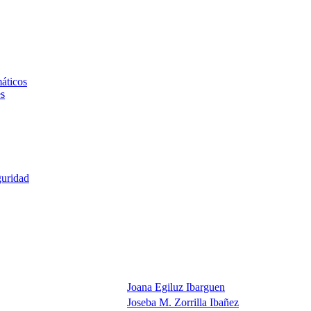
áticos
es
uridad
Joana Egiluz Ibarguen
Joseba M. Zorrilla Ibañez