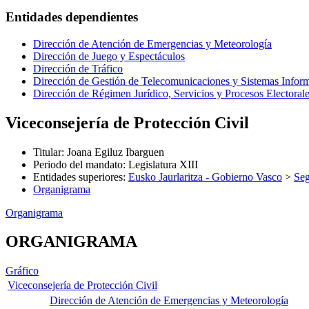
Entidades dependientes
Dirección de Atención de Emergencias y Meteorología
Dirección de Juego y Espectáculos
Dirección de Tráfico
Dirección de Gestión de Telecomunicaciones y Sistemas Inform
Dirección de Régimen Jurídico, Servicios y Procesos Electoral
Viceconsejería de Protección Civil
Titular
:
Joana Egiluz Ibarguen
Periodo del mandato
:
Legislatura XIII
Entidades superiores
:
Eusko Jaurlaritza - Gobierno Vasco
>
Seg
Organigrama
Organigrama
ORGANIGRAMA
Gráfico
Viceconsejería de Protección Civil
Dirección de Atención de Emergencias y Meteorología