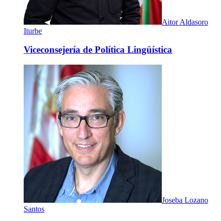
Aitor Aldasoro
Iturbe
Viceconsejería de Política Lingüística
Joseba Lozano
Santos