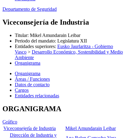
Departamento de Seguridad
Viceconsejería de Industria
Titular
:
Mikel Amundarain Leibar
Periodo del mandato
:
Legislatura XII
Entidades superiores
:
Eusko Jaurlaritza - Gobierno
Vasco
>
Desarrollo Económico, Sostenibilidad y Medio
Ambiente
Organigrama
Organigrama
Áreas / Funciones
Datos de contacto
Cargos
Entidades relacionadas
ORGANIGRAMA
Gráfico
Viceconsejería de Industria
Mikel Amundarain Leibar
Dirección de Industria y
Ana Belen Camacho Vera