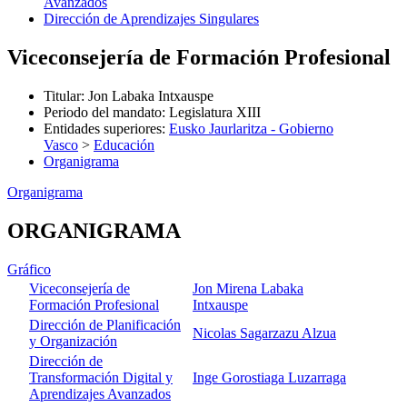
Avanzados
Dirección de Aprendizajes Singulares
Viceconsejería de Formación Profesional
Titular
:
Jon Labaka Intxauspe
Periodo del mandato
:
Legislatura XIII
Entidades superiores
:
Eusko Jaurlaritza - Gobierno
Vasco
>
Educación
Organigrama
Organigrama
ORGANIGRAMA
Gráfico
Viceconsejería de
Jon Mirena Labaka
Formación Profesional
Intxauspe
Dirección de Planificación
Nicolas Sagarzazu Alzua
y Organización
Dirección de
Transformación Digital y
Inge Gorostiaga Luzarraga
Aprendizajes Avanzados