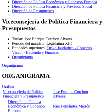
Dirección de Política Económica y Cohesión Europea
Dirección de Política Financiera y Previsión Social
Dirección de Presupuestos
Viceconsejería de Política Financiera y
Presupuestos
Titular
:
Jose Enrique Corchon Alvarez
Periodo del mandato
:
Legislatura XIII
Entidades superiores
:
Eusko Jaurlaritza - Gobierno
Vasco
>
Hacienda y Finanzas
Organigrama
Organigrama
ORGANIGRAMA
Gráfico
Viceconsejería de Política
Jose Enrique Corchon
Financiera y Presupuestos
Alvarez
Dirección de Política
Económica y Cohesión
Iciar Fernández Marrón
Europea