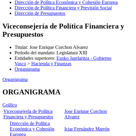
Dirección de Política Económica y Cohesión Europea
Dirección de Política Financiera y Previsión Social
Dirección de Presupuestos
Viceconsejería de Política Financiera y
Presupuestos
Titular
:
Jose Enrique Corchon Alvarez
Periodo del mandato
:
Legislatura XIII
Entidades superiores
:
Eusko Jaurlaritza - Gobierno
Vasco
>
Hacienda y Finanzas
Organigrama
Organigrama
ORGANIGRAMA
Gráfico
Viceconsejería de Política
Jose Enrique Corchon
Financiera y Presupuestos
Alvarez
Dirección de Política
Económica y Cohesión
Iciar Fernández Marrón
Europea