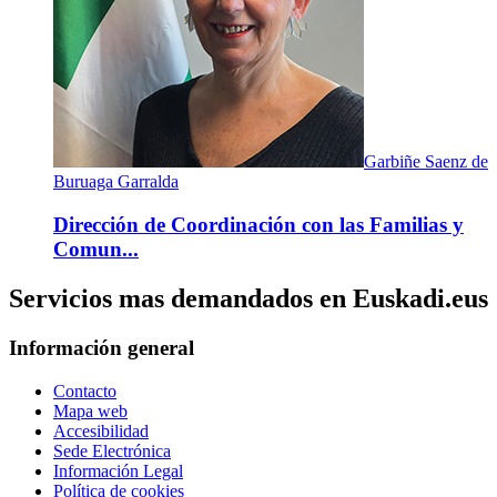
Garbiñe Saenz de
Buruaga Garralda
Dirección de Coordinación con las Familias y
Comun...
Servicios mas demandados en Euskadi.eus
Información general
Contacto
Mapa web
Accesibilidad
Sede Electrónica
Información Legal
Política de cookies