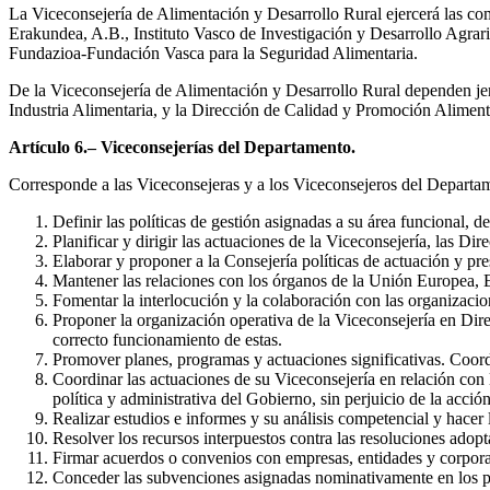
La Viceconsejería de Alimentación y Desarrollo Rural ejercerá las c
Erakundea, A.B., Instituto Vasco de Investigación y Desarrollo Agr
Fundazioa-Fundación Vasca para la Seguridad Alimentaria.
De la Viceconsejería de Alimentación y Desarrollo Rural dependen jerá
Industria Alimentaria, y la Dirección de Calidad y Promoción Aliment
Artículo 6.– Viceconsejerías del Departamento.
Corresponde a las Viceconsejeras y a los Viceconsejeros del Departamen
Definir las políticas de gestión asignadas a su área funcional, de
Planificar y dirigir las actuaciones de la Viceconsejería, las Di
Elaborar y proponer a la Consejería políticas de actuación y pr
Mantener las relaciones con los órganos de la Unión Europea, 
Fomentar la interlocución y la colaboración con las organizacio
Proponer la organización operativa de la Viceconsejería en Direc
correcto funcionamiento de estas.
Promover planes, programas y actuaciones significativas. Coordi
Coordinar las actuaciones de su Viceconsejería en relación con 
política y administrativa del Gobierno, sin perjuicio de la acci
Realizar estudios e informes y su análisis competencial y hacer 
Resolver los recursos interpuestos contra las resoluciones adop
Firmar acuerdos o convenios con empresas, entidades y corporac
Conceder las subvenciones asignadas nominativamente en los p