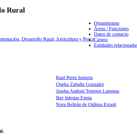
lo Rural
Organigrama
Áreas / Funciones
Datos de contacto
mentación, Desarrollo Rural, Agricultura y Pesca
Cargos
Entidades relacionada
Raul Perez Iratxeta
Oneka Zaballa Gonzalez
Joseba Andoni Terreros Luengas
Iker Iglesias Eguia
Nora Beltrán de Otálora Errasti
l.