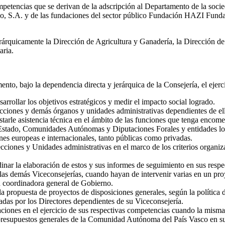
ompetencias que se derivan de la adscripción al Departamento de la s
ario, S.A. y de las fundaciones del sector público Fundación HAZI Fu
rquicamente la Dirección de Agricultura y Ganadería, la Dirección de D
aria.
to, bajo la dependencia directa y jerárquica de la Consejería, el ejerci
sarrollar los objetivos estratégicos y medir el impacto social logrado.
recciones y demás órganos y unidades administrativas dependientes de ella
estarle asistencia técnica en el ámbito de las funciones que tenga encom
Estado, Comunidades Autónomas y Diputaciones Forales y entidades loca
nes europeas e internacionales, tanto públicas como privadas.
ciones y Unidades administrativas en el marco de los criterios organizat
nar la elaboración de estos y sus informes de seguimiento en sus respec
las demás Viceconsejerías, cuando hayan de intervenir varias en un pro
ón coordinadora general de Gobierno.
la propuesta de proyectos de disposiciones generales, según la política 
tadas por los Directores dependientes de su Viceconsejería.
iones en el ejercicio de sus respectivas competencias cuando la misma 
resupuestos generales de la Comunidad Autónoma del País Vasco en sus