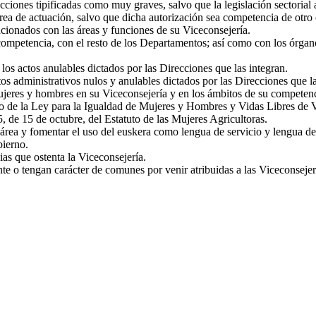
racciones tipificadas como muy graves, salvo que la legislación sectorial
área de actuación, salvo que dicha autorización sea competencia de otro
cionados con las áreas y funciones de su Viceconsejería.
competencia, con el resto de los Departamentos; así como con los órgan
 los actos anulables dictados por las Direcciones que las integran.
tos administrativos nulos y anulables dictados por las Direcciones que la
jeres y hombres en su Viceconsejería y en los ámbitos de su competenc
do de la Ley para la Igualdad de Mujeres y Hombres y Vidas Libres de Vi
 de 15 de octubre, del Estatuto de las Mujeres Agricultoras.
u área y fomentar el uso del euskera como lengua de servicio y lengua d
bierno.
ias que ostenta la Viceconsejería.
nte o tengan carácter de comunes por venir atribuidas a las Viceconseje