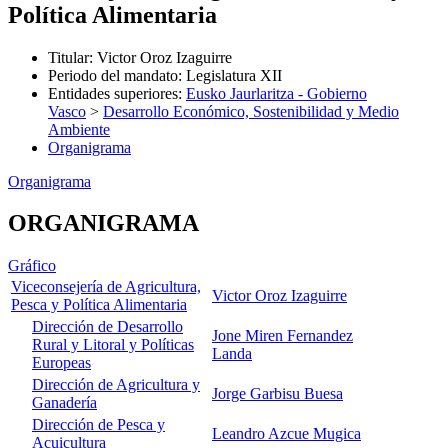
Política Alimentaria
Titular
:
Victor Oroz Izaguirre
Periodo del mandato
:
Legislatura XII
Entidades superiores
:
Eusko Jaurlaritza - Gobierno
Vasco
>
Desarrollo Económico, Sostenibilidad y Medio
Ambiente
Organigrama
Organigrama
ORGANIGRAMA
Gráfico
Viceconsejería de Agricultura,
Victor Oroz Izaguirre
Pesca y Política Alimentaria
Dirección de Desarrollo
Jone Miren Fernandez
Rural y Litoral y Políticas
Landa
Europeas
Dirección de Agricultura y
Jorge Garbisu Buesa
Ganadería
Dirección de Pesca y
Leandro Azcue Mugica
Acuicultura