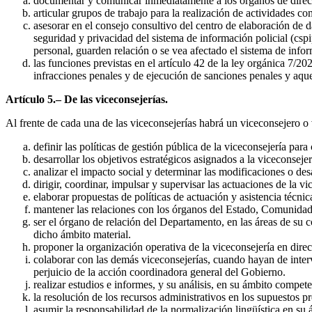
documentar y comunicar inmediatamente a los órganos de direcci
articular grupos de trabajo para la realización de actividades c
asesorar en el consejo consultivo del centro de elaboración de da
seguridad y privacidad del sistema de información policial (cspi
personal, guarden relación o se vea afectado el sistema de infor
las funciones previstas en el artículo 42 de la ley orgánica 7/2
infracciones penales y de ejecución de sanciones penales y aque
Artículo 5.– De las viceconsejerías.
Al frente de cada una de las viceconsejerías habrá un viceconsejero o 
definir las políticas de gestión pública de la viceconsejería par
desarrollar los objetivos estratégicos asignados a la viceconsej
analizar el impacto social y determinar las modificaciones o desar
dirigir, coordinar, impulsar y supervisar las actuaciones de la 
elaborar propuestas de políticas de actuación y asistencia técn
mantener las relaciones con los órganos del Estado, Comunidad
ser el órgano de relación del Departamento, en las áreas de su 
dicho ámbito material.
proponer la organización operativa de la viceconsejería en direc
colaborar con las demás viceconsejerías, cuando hayan de interv
perjuicio de la acción coordinadora general del Gobierno.
realizar estudios e informes, y su análisis, en su ámbito compete
la resolución de los recursos administrativos en los supuestos p
asumir la responsabilidad de la normalización lingüística en su