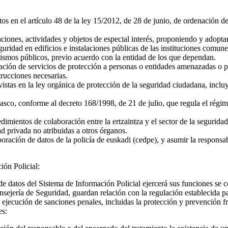
tos en el artículo 48 de la ley 15/2012, de 28 de junio, de ordenación d
alaciones, actividades y objetos de especial interés, proponiendo y adopt
guridad en edificios e instalaciones públicas de las instituciones com
ismos públicos, previo acuerdo con la entidad de los que dependan.
stación de servicios de protección a personas o entidades amenazadas o pe
trucciones necesarias.
stas en la ley orgánica de protección de la seguridad ciudadana, incluy
 vasco, conforme al decreto 168/1998, de 21 de julio, que regula el régi
imientos de colaboración entre la ertzaintza y el sector de la segurid
d privada no atribuidas a otros órganos.
aboración de datos de la policía de euskadi (cedpe), y asumir la responsa
ón Policial:
e datos del Sistema de Información Policial ejercerá sus funciones se co
sejería de Seguridad, guardan relación con la regulación establecida pa
 ejecución de sanciones penales, incluidas la protección y prevención fre
es: