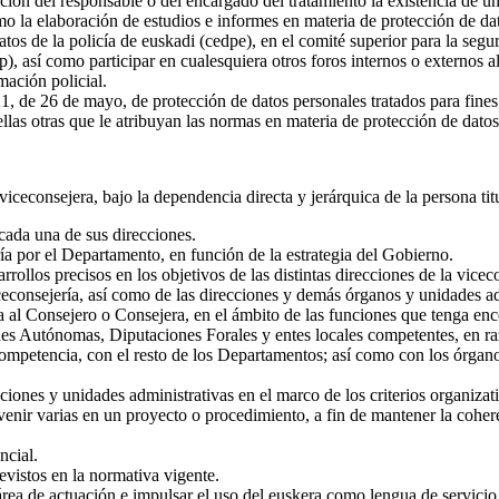
ón del responsable o del encargado del tratamiento la existencia de un
omo la elaboración de estudios e informes en materia de protección de da
tos de la policía de euskadi (cedpe), en el comité superior para la segur
p), así como participar en cualesquiera otros foros internos o externos 
mación policial.
021, de 26 de mayo, de protección de datos personales tratados para fine
llas otras que le atribuyan las normas en materia de protección de datos
viceconsejera, bajo la dependencia directa y jerárquica de la persona ti
a cada una de sus direcciones.
ería por el Departamento, en función de la estrategia del Gobierno.
rollos precisos en los objetivos de las distintas direcciones de la vicec
viceconsejería, así como de las direcciones y demás órganos y unidades 
ica al Consejero o Consejera, en el ámbito de las funciones que tenga e
es Autónomas, Diputaciones Forales y entes locales competentes, en raz
competencia, con el resto de los Departamentos; así como con los órgano
ciones y unidades administrativas en el marco de los criterios organizat
enir varias en un proyecto o procedimiento, a fin de mantener la coheren
ncial.
revistos en la normativa vigente.
 área de actuación e impulsar el uso del euskera como lengua de servici