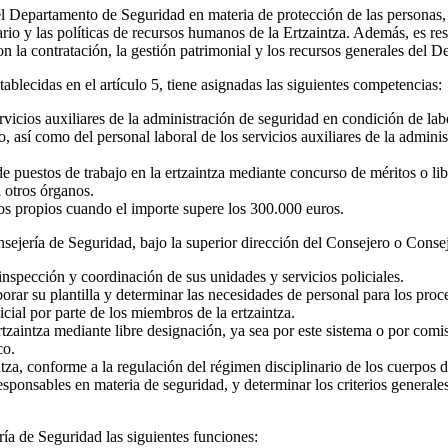
l Departamento de Seguridad en materia de protección de las personas, 
ario y las políticas de recursos humanos de la Ertzaintza. Además, es res
n la contratación, la gestión patrimonial y los recursos generales del 
blecidas en el artículo 5, tiene asignadas las siguientes competencias:
vicios auxiliares de la administración de seguridad en condición de labor
, así como del personal laboral de los servicios auxiliares de la admin
 puestos de trabajo en la ertzaintza mediante concurso de méritos o libre
a otros órganos.
os propios cuando el importe supere los 300.000 euros.
nsejería de Seguridad, bajo la superior dirección del Consejero o Consej
 inspección y coordinación de sus unidades y servicios policiales.
aborar su plantilla y determinar las necesidades de personal para los pro
cial por parte de los miembros de la ertzaintza.
ertzaintza mediante libre designación, ya sea por este sistema o por co
co.
intza, conforme a la regulación del régimen disciplinario de los cuerpos d
esponsables en materia de seguridad, y determinar los criterios generale
a de Seguridad las siguientes funciones: