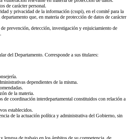
a vulneración relevante en materia de protección de datos.
tos de carácter personal.
idad y privacidad de la información (csspi), en el comité para la
al departamento que, en materia de protección de datos de carácter
s de prevención, detección, investigación y enjuiciamiento de
.
tular del Departamento. Corresponde a sus titulares:
onsejería.
administrativas dependientes de la misma.
ncomendadas.
ón de la materia.
s de coordinación interdepartamental constituidos con relación a
ivos establecidos.
cia de la actuación política y administrativa del Gobierno, sin
o y lengua de trabajo en los ámbitos de su competencia, de