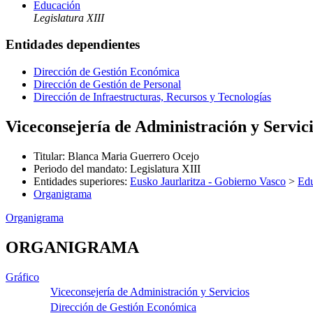
Educación
Legislatura XIII
Entidades dependientes
Dirección de Gestión Económica
Dirección de Gestión de Personal
Dirección de Infraestructuras, Recursos y Tecnologías
Viceconsejería de Administración y Servic
Titular
:
Blanca Maria Guerrero Ocejo
Periodo del mandato
:
Legislatura XIII
Entidades superiores
:
Eusko Jaurlaritza - Gobierno Vasco
>
Ed
Organigrama
Organigrama
ORGANIGRAMA
Gráfico
Viceconsejería de Administración y Servicios
Dirección de Gestión Económica