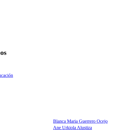
ios
ucación
Blanca Maria Guerrero Ocejo
Ane Urkiola Alustiza