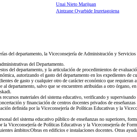
Unai Nieto Marijuan
Aintzane Oyarbide Iruretagoiena
ías del departamento, la Viceconsejería de Administración y Servicios ti
administrativas del Departamento.
tos del departamento, y la articulación de procedimientos de evaluación
nómica, autorizando el gasto del departamento en los expedientes de cua
dientes de gasto y cualquier otro de carácter económico que requieran
 al departamento, salvo que se encuentren atribuidas a otro órgano, en
skadi.
 recursos materiales del sistema educativo, verificando y supervisando l
oncertación y financiación de centros docentes privados de enseñanzas n
ación definida por la Viceconsejería de Políticas Educativas y la Vicec
rsonal del sistema educativo público de enseñanzas no superiores, formac
r la Viceconsejería de Políticas Educativas y la Viceconsejería de For
ientes ámbitos:Obras en edificios e instalaciones docentes. Otras ayudas