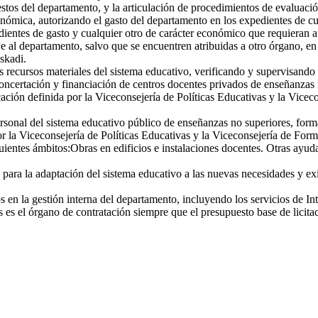
tos del departamento, y la articulación de procedimientos de evaluación
nómica, autorizando el gasto del departamento en los expedientes de cua
dientes de gasto y cualquier otro de carácter económico que requieran
 al departamento, salvo que se encuentren atribuidas a otro órgano, en
skadi.
 recursos materiales del sistema educativo, verificando y supervisando l
oncertación y financiación de centros docentes privados de enseñanzas n
ación definida por la Viceconsejería de Políticas Educativas y la Vicec
rsonal del sistema educativo público de enseñanzas no superiores, formac
r la Viceconsejería de Políticas Educativas y la Viceconsejería de For
ientes ámbitos:Obras en edificios e instalaciones docentes. Otras ayudas
para la adaptación del sistema educativo a las nuevas necesidades y ex
s en la gestión interna del departamento, incluyendo los servicios de Int
s el órgano de contratación siempre que el presupuesto base de licitaci