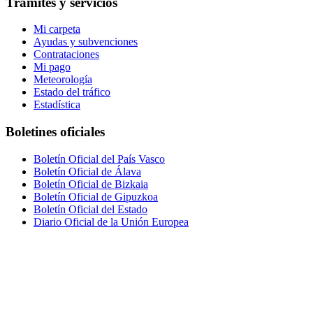
Trámites y servicios
Mi carpeta
Ayudas y subvenciones
Contrataciones
Mi pago
Meteorología
Estado del tráfico
Estadística
Boletines oficiales
Boletín Oficial del País Vasco
Boletín Oficial de Álava
Boletín Oficial de Bizkaia
Boletín Oficial de Gipuzkoa
Boletín Oficial del Estado
Diario Oficial de la Unión Europea