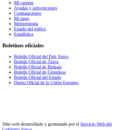
Mi carpeta
Ayudas y subvenciones
Contrataciones
Mi pago
Meteorología
Estado del tráfico
Estadística
Boletines oficiales
Boletín Oficial del País Vasco
Boletín Oficial de Álava
Boletín Oficial de Bizkaia
Boletín Oficial de Gipuzkoa
Boletín Oficial del Estado
Diario Oficial de la Unión Europea
Sitio web desarrollado y gestionado por el
Servicio Web del
Gobierno Vasco