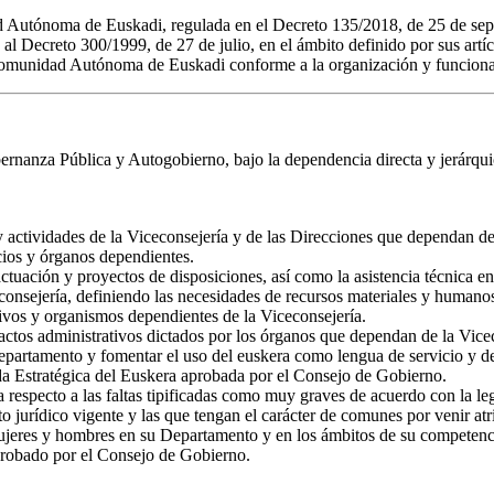
ad Autónoma de Euskadi, regulada en el Decreto 135/2018, de 25 de sep
l Decreto 300/1999, de 27 de julio, en el ámbito definido por sus artíc
Comunidad Autónoma de Euskadi conforme a la organización y funcionami
rnanza Pública y Autogobierno, bajo la dependencia directa y jerárquica
 actividades de la Viceconsejería y de las Direcciones que dependan de 
cios y órganos dependientes.
actuación y proyectos de disposiciones, así como la asistencia técnica 
consejería, definiendo las necesidades de recursos materiales y humano
tivos y organismos dependientes de la Viceconsejería.
actos administrativos dictados por los órganos que dependan de la Vice
epartamento y fomentar el uso del euskera como lengua de servicio y de 
da Estratégica del Euskera aprobada por el Consejo de Gobierno.
respecto a las faltas tipificadas como muy graves de acuerdo con la leg
jurídico vigente y las que tengan el carácter de comunes por venir atr
ujeres y hombres en su Departamento y en los ámbitos de su competencia
obado por el Consejo de Gobierno.