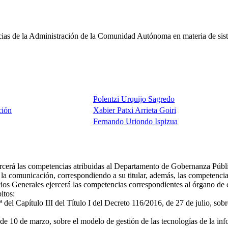
s de la Administración de la Comunidad Autónoma en materia de sistema
Polentzi Urquijo Sagredo
ción
Xabier Patxi Arrieta Goiri
Fernando Uriondo Ispizua
ercerá las competencias atribuidas al Departamento de Gobernanza Públi
 y la comunicación, correspondiendo a su titular, además, las competenci
os Generales ejercerá las competencias correspondientes al órgano de co
itos:
 del Capítulo III del Título I del Decreto 116/2016, de 27 de julio, sob
de 10 de marzo, sobre el modelo de gestión de las tecnologías de la i