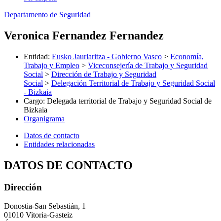
Departamento de Seguridad
Veronica Fernandez Fernandez
Entidad
:
Eusko Jaurlaritza - Gobierno Vasco
>
Economía,
Trabajo y Empleo
>
Viceconsejería de Trabajo y Seguridad
Social
>
Dirección de Trabajo y Seguridad
Social
>
Delegación Territorial de Trabajo y Seguridad Social
- Bizkaia
Cargo
:
Delegada territorial de Trabajo y Seguridad Social de
Bizkaia
Organigrama
Datos de contacto
Entidades relacionadas
DATOS DE CONTACTO
Dirección
Donostia-San Sebastián, 1
01010 Vitoria-Gasteiz