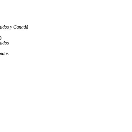
nidos y Canadá
)
nidos
nidos