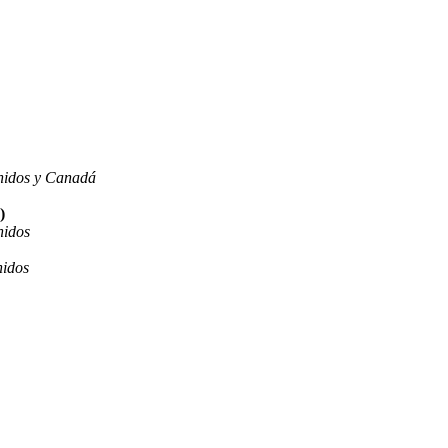
nidos y Canadá
)
nidos
nidos