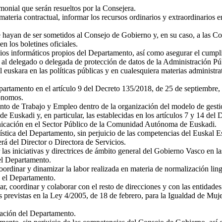
imonial que serán resueltos por la Consejera.
materia contractual, informar los recursos ordinarios y extraordinarios 
e hayan de ser sometidos al Consejo de Gobierno y, en su caso, a las 
n los boletines oficiales.
icios informáticos propios del Departamento, así como asegurar el cumpli
an al delegado o delegada de protección de datos de la Administración
euskara en las políticas públicas y en cualesquiera materias administrat
epartamento en el artículo 9 del Decreto 135/2018, de 25 de septiembre, 
ónomos.
nto de Trabajo y Empleo dentro de la organización del modelo de gestió
 Euskadi y, en particular, las establecidas en los artículos 7 y 14 del
nicación en el Sector Público de la Comunidad Autónoma de Euskadi.
stica del Departamento, sin perjuicio de las competencias del Euskal Est
á del Director o Directora de Servicios.
ar las iniciativas y directrices de ámbito general del Gobierno Vasco en
el Departamento.
oordinar y dinamizar la labor realizada en materia de normalización lingü
e el Departamento.
r, coordinar y colaborar con el resto de direcciones y con las entidades
previstas en la Ley 4/2005, de 18 de febrero, para la Igualdad de Muj
atación del Departamento.