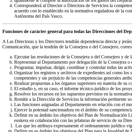
Igualmente le compete la autorización de los gastos del Departa
Corresponderá al Director o Directora de Servicios la competenc
acuerdo con lo establecido en la normativa reguladora de la con
Autónoma del País Vasco.
Funciones de carácter general para todas las Direcciones del De
A Las Directoras y los Directores tendrán dependencia directa y jerárq
Comunicación, que la tendrán de la Consejera o del Consejero, corresp
Ejecutar las resoluciones de la Consejera o del Consejero y de 
Representar al Departamento por delegación de la Consejera o 
Programar, impulsar, dirigir, coordinar y controlar todas las act
Organizar los registros y archivos de expedientes así como los s
competentes y sin perjuicio de las competencias generales atribu
Realizar propuestas a los órganos superiores en materia de su 
El estudio y, en su caso, el informe técnico-jurídico de los pr
Resolver los recursos en los supuestos previstos en la normativa
Remitir a la Dirección de Servicios la información pertinente so
Las funciones asignadas al Departamento en relación con el mo
Ejercer la potestad sancionadora en el ámbito de su competencia 
Definir en su ámbito los objetivos del Plan de Normalización Lin
euskera en colaboración con las jefaturas de servicio de su Dire
Las que les atribuya expresamente el ordenamiento jurídico vige
Definir en su ámbito los objetivos del Plan para la Igualdad d