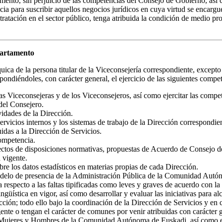
mento, sin perjuicio de las competencias del Consejo de Gobierno, así co
ia para suscribir aquellos negocios jurídicos en cuya virtud se encargu
tratación en el sector público, tenga atribuida la condición de medio p
partamento
uica de la persona titular de la Viceconsejería correspondiente, excepto
ondiéndoles, con carácter general, el ejercicio de las siguientes compet
las Viceconsejeras y de los Viceconsejeros, así como ejercitar las compe
del Consejero.
ividades de la Dirección.
ervicios internos y los sistemas de trabajo de la Dirección correspondi
idas a la Dirección de Servicios.
competencia.
oyectos de disposiciones normativas, propuestas de Acuerdo de Consejo d
 vigente.
bre los datos estadísticos en materias propias de cada Dirección.
delo de presencia de la Administración Pública de la Comunidad Autónom
respecto a las faltas tipificadas como leves y graves de acuerdo con la 
güística en vigor, así como desarrollar y evaluar las iniciativas para a
cción; todo ello bajo la coordinación de la Dirección de Servicios y en 
nte o tengan el carácter de comunes por venir atribuidas con carácter g
e Mujeres y Hombres de la Comunidad Autónoma de Euskadi, así como ejec