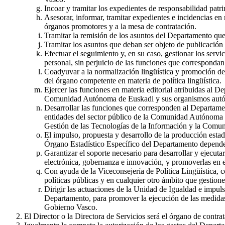
Incoar y tramitar los expedientes de responsabilidad patr
Asesorar, informar, tramitar expedientes e incidencias en 
órganos promotores y a la mesa de contratación.
Tramitar la remisión de los asuntos del Departamento qu
Tramitar los asuntos que deban ser objeto de publicación e
Efectuar el seguimiento y, en su caso, gestionar los serv
personal, sin perjuicio de las funciones que correspond
Coadyuvar a la normalización lingüística y promoción del 
del órgano competente en materia de política lingüística.
Ejercer las funciones en materia editorial atribuidas al D
Comunidad Autónoma de Euskadi y sus organismos aut
Desarrollar las funciones que corresponden al Departame
entidades del sector público de la Comunidad Autónoma de
Gestión de las Tecnologías de la Información y la Comu
El impulso, propuesta y desarrollo de la producción estadí
Órgano Estadístico Específico del Departamento depender
Garantizar el soporte necesario para desarrollar y ejecut
electrónica, gobernanza e innovación, y promoverlas en 
Con ayuda de la Viceconsejería de Política Lingüística, c
políticas públicas y en cualquier otro ámbito que gestion
Dirigir las actuaciones de la Unidad de Igualdad e impulsa
Departamento, para promover la ejecución de las medidas 
Gobierno Vasco.
El Director o la Directora de Servicios será el órgano de contr