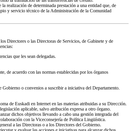
mo la tramitación de las transferencias de crédito.
e la realización de determinada prestación a una entidad que, de
ropio y servicio técnico de la Administración de la Comunidad
 los Directores o las Directoras de Servicios, de Gabinete y de
encias:
tencias que les sean delegadas.
ente, de acuerdo con las normas establecidas por los órganos
e Gobierno o convenios a suscribir a iniciativa del Departamento.
a de Euskadi en Internet en las materias atribuidas a su Dirección.
legislación aplicable, salvo atribución expresa a otro órgano.
lcanzar dichos objetivos llevando a cabo una gestión integrada del
colaboración con la Viceconsejería de Política Lingüística.
eneral a las Directoras o a los Directores del Gobierno.
utar y evaluar las acciones e iniciativas para alcanzar dichos