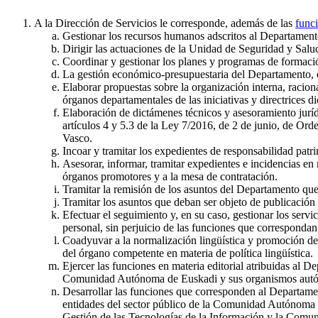
A la Dirección de Servicios le corresponde, además de las
funci
Gestionar los recursos humanos adscritos al Departamento,
Dirigir las actuaciones de la Unidad de Seguridad y Salu
Coordinar y gestionar los planes y programas de formació
La gestión económico-presupuestaria del Departamento, e
Elaborar propuestas sobre la organización interna, racion
órganos departamentales de las iniciativas y directrices 
Elaboración de dictámenes técnicos y asesoramiento juríd
artículos 4 y 5.3 de la Ley 7/2016, de 2 de junio, de Ord
Vasco.
Incoar y tramitar los expedientes de responsabilidad patr
Asesorar, informar, tramitar expedientes e incidencias en 
órganos promotores y a la mesa de contratación.
Tramitar la remisión de los asuntos del Departamento qu
Tramitar los asuntos que deban ser objeto de publicación e
Efectuar el seguimiento y, en su caso, gestionar los serv
personal, sin perjuicio de las funciones que correspond
Coadyuvar a la normalización lingüística y promoción del 
del órgano competente en materia de política lingüística.
Ejercer las funciones en materia editorial atribuidas al D
Comunidad Autónoma de Euskadi y sus organismos aut
Desarrollar las funciones que corresponden al Departame
entidades del sector público de la Comunidad Autónoma de
Gestión de las Tecnologías de la Información y la Comu