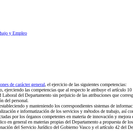
bajo y Empleo
ones de carácter general
, el ejercicio de las siguientes competencias:
 ejerciendo las competencias que al respecto le atribuye el artículo 10
d Laboral del Departamento sin perjuicio de las atribuciones que corre
n del personal.
stableciendo y manteniendo los correspondientes sistemas de informac
alización e informatización de los servicios y métodos de trabajo, así c
dictadas por los órganos competentes en materia de innovación y mejora d
ico en general en materias propias del Departamento a propuesta de los 
enación del Servicio Jurídico del Gobierno Vasco y el artículo 42 del D