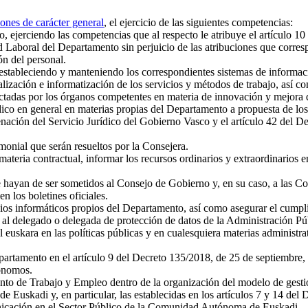
ones de carácter general
, el ejercicio de las siguientes competencias:
 ejerciendo las competencias que al respecto le atribuye el artículo 10
d Laboral del Departamento sin perjuicio de las atribuciones que corre
n del personal.
stableciendo y manteniendo los correspondientes sistemas de informac
alización e informatización de los servicios y métodos de trabajo, así c
dictadas por los órganos competentes en materia de innovación y mejora d
ico en general en materias propias del Departamento a propuesta de los 
enación del Servicio Jurídico del Gobierno Vasco y el artículo 42 del D
imonial que serán resueltos por la Consejera.
materia contractual, informar los recursos ordinarios y extraordinarios 
e hayan de ser sometidos al Consejo de Gobierno y, en su caso, a las 
n los boletines oficiales.
icios informáticos propios del Departamento, así como asegurar el cumpli
an al delegado o delegada de protección de datos de la Administración
euskara en las políticas públicas y en cualesquiera materias administrat
epartamento en el artículo 9 del Decreto 135/2018, de 25 de septiembre, 
ónomos.
nto de Trabajo y Empleo dentro de la organización del modelo de gestió
 Euskadi y, en particular, las establecidas en los artículos 7 y 14 del
nicación en el Sector Público de la Comunidad Autónoma de Euskadi.