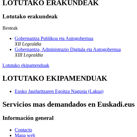
LOTUTAKO ERAKUNDEAK
Lotutako erakundeak
Besteak
Gobernantza Publikoa eta Autogobernua
XII Legealdia
Gobernantza, Administrazio Digitala eta Autogobernua
XIII Legealdia
Lotutako ekipamenduak
LOTUTAKO EKIPAMENDUAK
Eusko Jaurlaritzaren Egoitza Nagusia (Lakua)
Servicios mas demandados en Euskadi.eus
Información general
Contacto
Mapa web