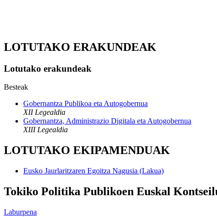
LOTUTAKO ERAKUNDEAK
Lotutako erakundeak
Besteak
Gobernantza Publikoa eta Autogobernua
XII Legealdia
Gobernantza, Administrazio Digitala eta Autogobernua
XIII Legealdia
LOTUTAKO EKIPAMENDUAK
Eusko Jaurlaritzaren Egoitza Nagusia (Lakua)
Tokiko Politika Publikoen Euskal Kontseil
Laburpena