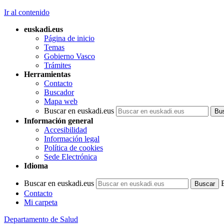
Ir al contenido
euskadi.eus
Página de inicio
Temas
Gobierno Vasco
Trámites
Herramientas
Contacto
Buscador
Mapa web
Buscar en euskadi.eus
Información general
Accesibilidad
Información legal
Política de cookies
Sede Electrónica
Idioma
Buscar en euskadi.eus
Contacto
Mi carpeta
Departamento de Salud