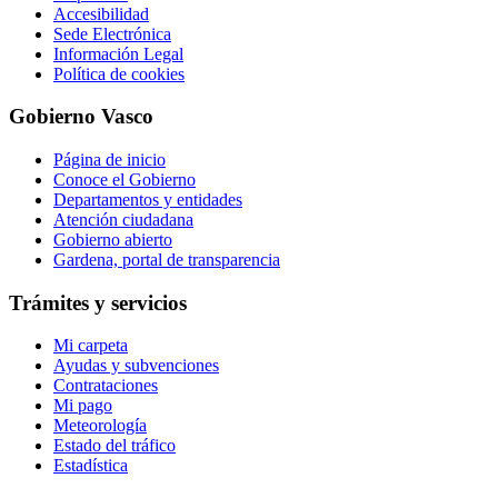
Accesibilidad
Sede Electrónica
Información Legal
Política de cookies
Gobierno Vasco
Página de inicio
Conoce el Gobierno
Departamentos y entidades
Atención ciudadana
Gobierno abierto
Gardena, portal de transparencia
Trámites y servicios
Mi carpeta
Ayudas y subvenciones
Contrataciones
Mi pago
Meteorología
Estado del tráfico
Estadística