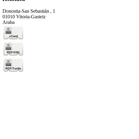
Donostia-San Sebastián , 1
01010 Vitoria-Gasteiz
Araba