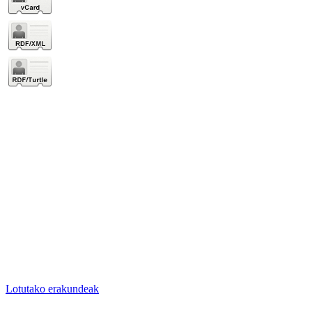
Lotutako erakundeak