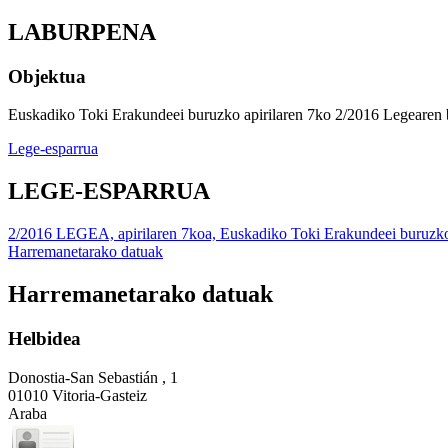
LABURPENA
Objektua
Euskadiko Toki Erakundeei buruzko apirilaren 7ko 2/2016 Legearen b
Lege-esparrua
LEGE-ESPARRUA
2/2016 LEGEA, apirilaren 7koa, Euskadiko Toki Erakundeei buruzk
Harremanetarako datuak
Harremanetarako datuak
Helbidea
Donostia-San Sebastián , 1
01010 Vitoria-Gasteiz
Araba