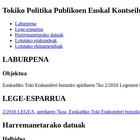
Tokiko Politika Publikoen Euskal Kontseil
Laburpena
Lege-esparrua
Harremanetarako datuak
Lotutako erakundeak
Lotutako ekipamenduak
LABURPENA
Objektua
Euskadiko Toki Erakundeei buruzko apirilaren 7ko 2/2016 Legearen b
LEGE-ESPARRUA
2/2016 LEGEA, apirilaren 7koa, Euskadiko Toki Erakundeei buruzk
Harremanetarako datuak
Helbidea