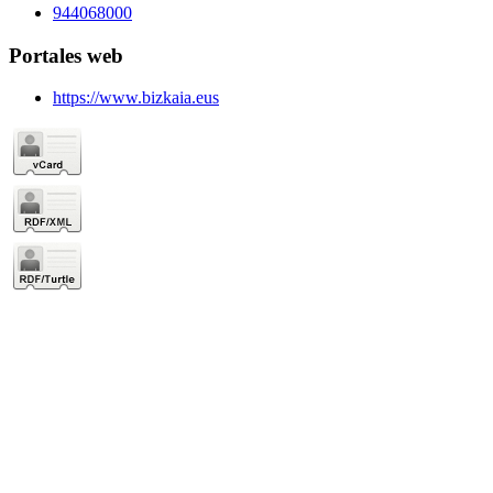
944068000
Portales web
https://www.bizkaia.eus