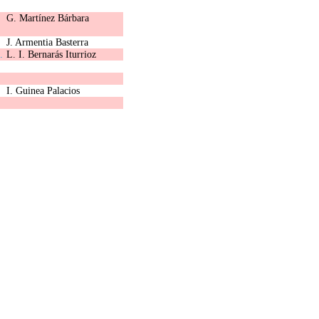
G. Martínez Bárbara
J. Armentia Basterra
.
L. I. Bernarás Iturrioz
I. Guinea Palacios