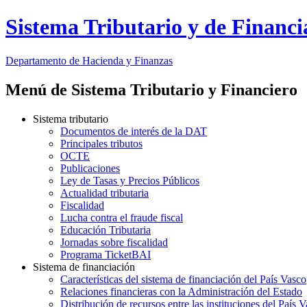
Sistema Tributario y de Financi
Departamento
de Hacienda y Finanzas
Menú de Sistema Tributario y Financiero
Sistema tributario
Documentos de interés de la DAT
Principales tributos
OCTE
Publicaciones
Ley de Tasas y Precios Públicos
Actualidad tributaria
Fiscalidad
Lucha contra el fraude fiscal
Educación Tributaria
Jornadas sobre fiscalidad
Programa TicketBAI
Sistema de financiación
Características del sistema de financiación del País Vasco
Relaciones financieras con la Administración del Estado
Distribución de recursos entre las instituciones del País 