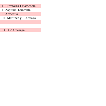
LJ. Irastorza Letamendia
I. Zapirain Torrecilla
J. Armentia
JL Martínez y I. Arteaga
J.C. Gª Amezaga