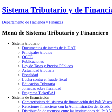
Sistema Tributario y de Financi
Departamento
de Hacienda y Finanzas
Menú de Sistema Tributario y Financiero
Sistema tributario
Documentos de interés de la DAT
Principales tributos
OCTE
Publicaciones
Ley de Tasas y Precios Públicos
Actualidad tributaria
Fiscalidad
Lucha contra el fraude fiscal
Educación Tributaria
Jornadas sobre fiscalidad
Programa TicketBAI
Sistema de financiación
Características del sistema de financiación del País Vasco
Relaciones financieras con la Administración del Estado
Distribución de recursos entre las instituciones del País 