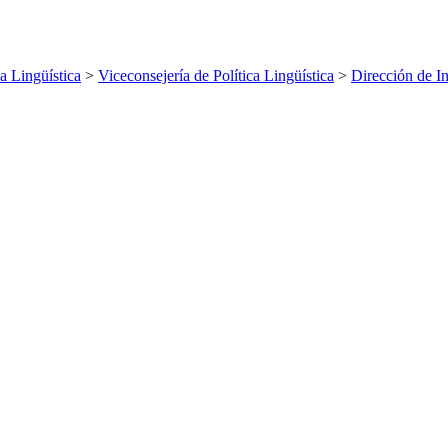
ca Lingüística
>
Viceconsejería de Política Lingüística
>
Dirección de I