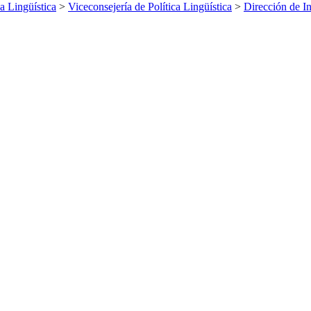
ca Lingüística
>
Viceconsejería de Política Lingüística
>
Dirección de I