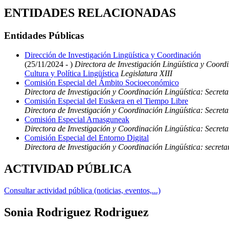
ENTIDADES RELACIONADAS
Entidades Públicas
Dirección de Investigación Lingüística y Coordinación
(25/11/2024 - )
Directora de Investigación Lingüística y Coord
Cultura y Política Lingüística
Legislatura XIII
Comisión Especial del Ámbito Socioeconómico
Directora de Investigación y Coordinación Lingüística: Secre
Comisión Especial del Euskera en el Tiempo Libre
Directora de Investigación y Coordinación Lingüística: Secret
Comisión Especial Arnasguneak
Directora de Investigación y Coordinación Lingüística: Secre
Comisión Especial del Entorno Digital
Directora de Investigación y Coordinación Lingüística: secreta
ACTIVIDAD PÚBLICA
Consultar actividad pública (noticias, eventos,...)
Sonia Rodriguez Rodriguez