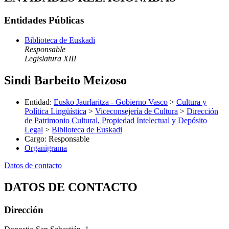
Entidades Públicas
Biblioteca de Euskadi
Responsable
Legislatura XIII
Sindi Barbeito Meizoso
Entidad
:
Eusko Jaurlaritza - Gobierno Vasco
>
Cultura y
Política Lingüística
>
Viceconsejería de Cultura
>
Dirección
de Patrimonio Cultural, Propiedad Intelectual y Depósito
Legal
>
Biblioteca de Euskadi
Cargo
:
Responsable
Organigrama
Datos de contacto
DATOS DE CONTACTO
Dirección