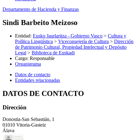
Departamento de Hacienda y Finanzas
Sindi Barbeito Meizoso
Entidad
:
Eusko Jaurlaritza - Gobierno Vasco
>
Cultura y
Política Lingüística
>
Viceconsejería de Cultura
>
Dirección
de Patrimonio Cultural, Propiedad Intelectual y Depósito
Legal
>
Biblioteca de Euskadi
Cargo
:
Responsable
Organigrama
Datos de contacto
Entidades relacionadas
DATOS DE CONTACTO
Dirección
Donostia-San Sebastián, 1
01010 Vitoria-Gasteiz
Álava