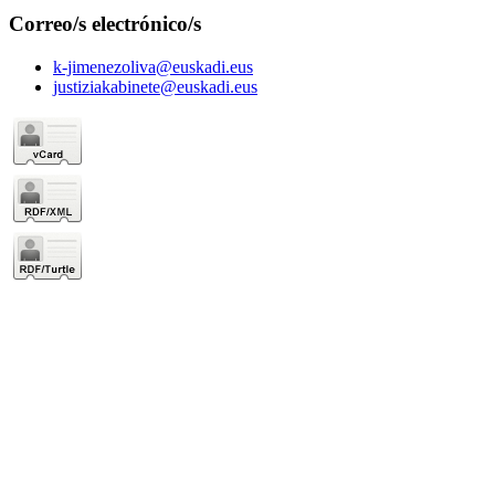
Correo/s electrónico/s
k-jimenezoliva@euskadi.eus
justiziakabinete@euskadi.eus