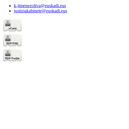
k-jimenezoliva@euskadi.eus
justiziakabinete@euskadi.eus