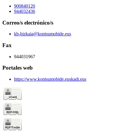
900840120
944032436
Correo/s electrónico/s
kb-bizkaia@kontsumobide.eus
Fax
944031967
Portales web
https://www.kontsumobide.euskadi.eus