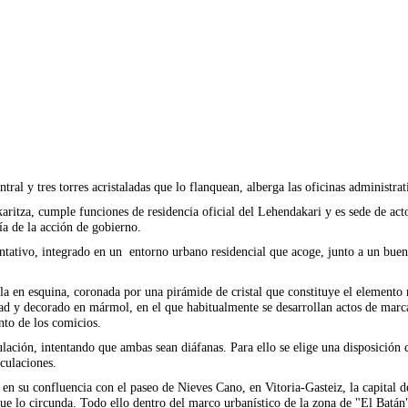
ral y tres torres acristaladas que lo flanquean, alberga las oficinas administra
ritza, cumple funciones de residencia oficial del Lehendakari y es sede de act
ía de la acción de gobierno.
tativo, integrado en un entorno urbano residencial que acoge, junto a un buen 
a en esquina, coronada por una pirámide de cristal que constituye el elemento más
dad y decorado en mármol, en el que habitualmente se desarrollan actos de marca
nto de los comicios.
lación, intentando que ambas sean diáfanas. Para ello se elige una disposición co
culaciones.
a, en su confluencia con el paseo de Nieves Cano, en Vitoria-Gasteiz, la capit
que lo circunda. Todo ello dentro del marco urbanístico de la zona de "El Batá