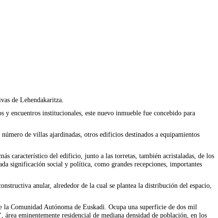
tivas de Lehendakaritza.
os y encuentros institucionales, este nuevo inmueble fue concebido para
número de villas ajardinadas, otros edificios destinados a equipamientos
 característico del edificio, junto a las torretas, también acristaladas, de los
da significación social y política, como grandes recepciones, importantes
nstructiva anular, alrededor de la cual se plantea la distribución del espacio,
al de la Comunidad Autónoma de Euskadi. Ocupa una superficie de dos mil
n", área eminentemente residencial de mediana densidad de población, en los