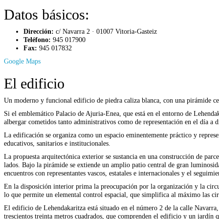
Datos básicos:
Dirección:
c/ Navarra 2 · 01007 Vitoria-Gasteiz
Teléfono:
945 017900
Fax:
945 017832
Google Maps
El edificio
Un moderno y funcional edificio de piedra caliza blanca, con una pirámide cent
Si el emblemático Palacio de Ajuria-Enea, que está en el entorno de Lehendaka
albergar cometidos tanto administrativos como de representación en el día a d
La edificación se organiza como un espacio eminentemente práctico y represen
educativos, sanitarios e institucionales.
La propuesta arquitectónica exterior se sustancia en una construcción de parcel
lados. Bajo la pirámide se extiende un amplio patio central de gran luminosi
encuentros con representantes vascos, estatales e internacionales y el seguimie
En la disposición interior prima la preocupación por la organización y la circu
lo que permite un elemental control espacial, que simplifica al máximo las cir
El edificio de Lehendakaritza está situado en el número 2 de la calle Navarr
trescientos treinta metros cuadrados, que comprenden el edificio y un jardín 